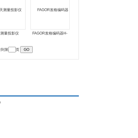
天测量投影仪
FAGOR发格编码器H-
180000-D90圆光栅维
修
到第
页
0