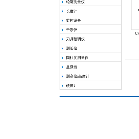
轮廓测量仪
长度计
监控设备
干涉仪
C
刀具预调仪
30
测长仪
圆柱度测量仪
显微镜
测高仪/高度计
硬度计