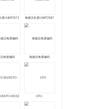
度计|MT2571
海德汉长度计|MT2587
1667-01光栅尺
ID：376992-01光栅尺
德汉角度编码
海德汉角度编码
270C/ROD280C
器|RCN2511/RCN2510
圆光栅
圆光栅
15/CPJ-3015Z
CPJ-
字式测量投影仪
3015CZ/3020CZ/3025CZ
多镜头测量投影仪