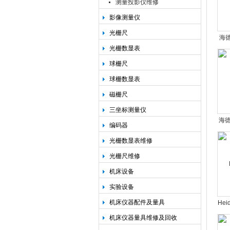
测量投影仪维修
影像测量仪
光栅尺
海德
光栅数显表
ID
球栅尺
球栅数显表
磁栅尺
三坐标测量仪
海德
编码器
ID
光栅数显表维修
光栅尺维修
机床设备
实验设备
机床仪器配件及量具
He
编码
机床仪器量具维修及回收