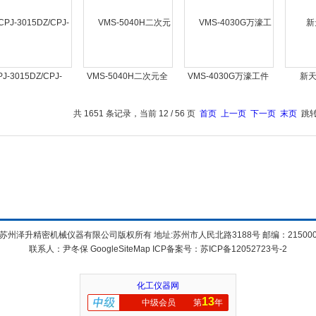
PJ-3015DZ/CPJ-
VMS-5040H二次元全
VMS-4030G万濠工件
新
20DZ万濠电动升降
自动影像测量仪
轮廓尺寸检测仪
投影仪
共 1651 条记录，当前 12 / 56 页
首页
上一页
下一页
末页
跳转
苏州泽升精密机械仪器有限公司版权所有 地址:苏州市人民北路3188号 邮编：21500
联系人：尹冬保
GoogleSiteMap
ICP备案号：
苏ICP备12052723号-2
化工仪器网
13
中级会员
第
年