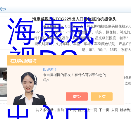
展示
海康威视DS-TCG225出入口补光抓拍机摄像头
海康威视DS-TCG225出入口补光抓拍机摄像头摄像机2
1920*1080，帧率：25fps；是由护罩、镜头、摄像机、补
行扫描CMOS感光器件，具有清晰度*、星光级低照度、帧率*
能识别算法，支持车牌、车型、车标、车身颜色识别。产品广
场、车*、加油*、4S店、政府大
查看详细介绍
欢迎您！
EZVIZ萤石摄像头C1C/C3/C4/C5/C6/A/S/H/P/W
来自局域网的朋友！有什么可以帮助您的
EZVIZ萤石摄像头C1C/C3/C4/C5/C6/A/S/H/P/W家用监
吗？
控。防水防雨等特点，苏州泽升*密机械仪器有限*佛山监
查看详细介绍
共 2 条记录，当前 1 / 1 页 首页 上一页 下一页 末页 跳转