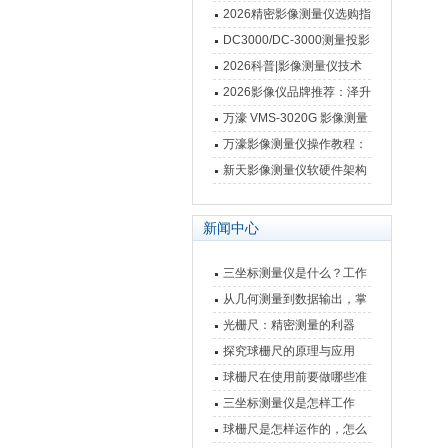
3020FS/VMS-4030FS手动
2026精密影像测量仪选购指
影像测量仪技术参数
南 靠谱品牌一站式选型推荐
DC3000/DC-3000测量投影
仪万濠数据处理器数显表故
2026科普|影像测量仪技术
障维修方法
原理、分类及选型应用
2026影像仪品牌推荐：泽升
影像测量仪选型指南
万濠 VMS-3020G 影像测量
仪技术规格与应用解析
万濠影像测量仪操作教程：
从开机到出报告，新手也能
新天影像测量仪软硬件架构
快速上手
与测量性能深度剖析
新闻中心
三坐标测量仪是什么？工作
原理、分类与核心功能一次
从几何测量到数据输出，掌
讲清
握万濠影像测量仪的六大核
光栅尺：精密测量的利器
心能力
探究球栅尺的原理与应用
球栅尺在使用前要做哪些准
备工作？
三坐标测量仪是怎样工作
的，功能有什么优势？
球栅尺是怎样运作的，怎么