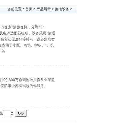
当前位置：
首页
>
产品展示
>
监控设备
>
00万像素*清摄像机，分辨率：
光灯及电源适配器组成。设备采用*清逐
、色彩还原度好等特点；设备集成智
泛应用于小区、商场、学校、*、机
*等
控摄像机100-600万像素监控摄像头全景监
控安防事业部将竭诚为你服务。
到第
页