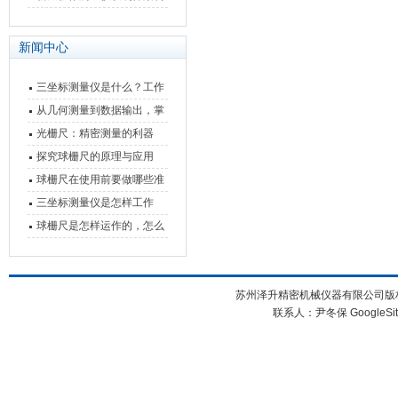
快速上手
与测量性能深度剖析
新闻中心
三坐标测量仪是什么？工作
原理、分类与核心功能一次
从几何测量到数据输出，掌
讲清
握万濠影像测量仪的六大核
光栅尺：精密测量的利器
心能力
探究球栅尺的原理与应用
球栅尺在使用前要做哪些准
备工作？
三坐标测量仪是怎样工作
的，功能有什么优势？
球栅尺是怎样运作的，怎么
样可以简单的安装它
苏州泽升精密机械仪器有限公司版权所
联系人：尹冬保
GoogleSi