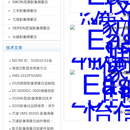
验、 校正、 
NIKON尼康影像测量仪
三丰影像测量仪
查看
七海影像测量仪
Easson怡
SEREIN思瑞影像测量仪
Easson怡
台硕影像测量仪
仪，实用型
冲压件， 线
技术文章
查看
ND780 ID：520010-01海
德汉数显表故障维修内容
海德汉数显表维修方法
Easson
VMS-2010FS/VMS-
Easson怡
3020FS/VMS-4030FS手动
2026精密影像测量仪选购指
Mituto
影像测量仪技术参数
南 靠谱品牌一站式选型推荐
DC3000/DC-3000测量投影
仪万濠数据处理器数显表故
2026科普|影像测量仪技术
查看
障维修方法
原理、分类及选型应用
2026影像仪品牌推荐：泽升
共 5 条记
影像测量仪选型指南
万濠 VMS-3020G 影像测量
仪技术规格与应用解析
万濠影像测量仪操作教程：
从开机到出报告，新手也能
新天影像测量仪软硬件架构