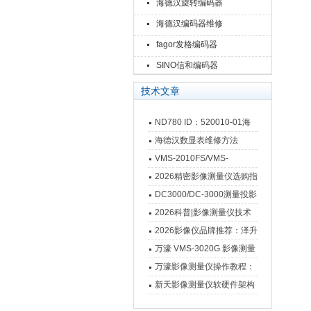
海德汉旋转编码器
海德汉编码器维修
fagor发格编码器
SINO信和编码器
技术文章
ND780 ID：520010-01海
德汉数显表故障维修内容
海德汉数显表维修方法
VMS-2010FS/VMS-
3020FS/VMS-4030FS手动
2026精密影像测量仪选购指
影像测量仪技术参数
南 靠谱品牌一站式选型推荐
DC3000/DC-3000测量投影
仪万濠数据处理器数显表故
2026科普|影像测量仪技术
障维修方法
原理、分类及选型应用
2026影像仪品牌推荐：泽升
影像测量仪选型指南
万濠 VMS-3020G 影像测量
仪技术规格与应用解析
万濠影像测量仪操作教程：
从开机到出报告，新手也能
新天影像测量仪软硬件架构
快速上手
与测量性能深度剖析