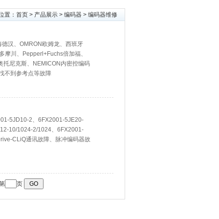
位置：
首页
>
产品展示
>
编码器
> 编码器维修
N海德汉、OMRON欧姆龙、西班牙
多摩川、Pepperl+Fuchs倍加福、
cs奥托尼克斯、NEMICON内密控编码
找不到参考点等故障
5JD10-2、6FX2001-5JE20-
2-10/1024-2/1024、6FX2001-
等故障Drive-CLiQ通讯故障、脉冲编码器故
到第
页