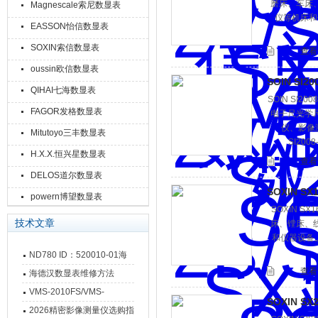
磨床、车床
Magnescale索尼数显表
仪等机床和仪
EASSON怡信数显表
SOXIN索信数显表
查看
oussin欧信数显表
SOIN SI2
QIHAI七海数显表
SOIN SI2
FAGOR发格数显表
电子尺光学
仪、影像
Mitutoyo三丰数显表
SI20
H.X.X.恒兴星数显表
查看
DELOS道尔数显表
SOXIN SX
powern博望数显表
SOXIN S
技术文章
床、镗床、
和仪器设备上
ND780 ID：520010-01海
查看
德汉数显表故障维修内容
海德汉数显表维修方法
VMS-2010FS/VMS-
SOXIN SX
3020FS/VMS-4030FS手动
2026精密影像测量仪选购指