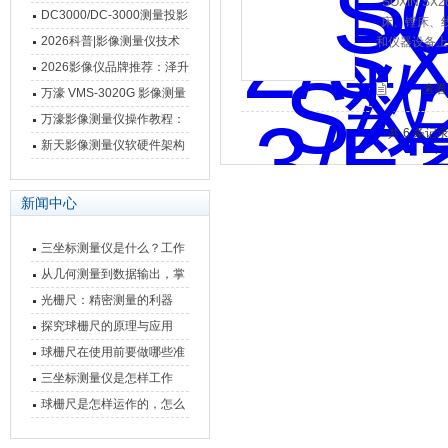
SOXIN S
影像测量仪技术参数
南 靠谱品牌一站式选型推荐
DC3000/DC-3000测量投影
床、镗床、
仪万濠数据处理器数显表故
2026科普|影像测量仪技术
和仪器设备上实
障维修方法
原理、分类及选型应用
2026影像仪品牌推荐：泽升
查看
影像测量仪选型指南
万濠 VMS-3020G 影像测量
仪技术规格与应用解析
万濠影像测量仪操作教程：
共 6 条记
从开机到出报告，新手也能
新天影像测量仪软硬件架构
快速上手
与测量性能深度剖析
新闻中心
三坐标测量仪是什么？工作
原理、分类与核心功能一次
从几何测量到数据输出，掌
讲清
握万濠影像测量仪的六大核
光栅尺：精密测量的利器
心能力
探究球栅尺的原理与应用
球栅尺在使用前要做哪些准
备工作？
三坐标测量仪是怎样工作
的，功能有什么优势？
球栅尺是怎样运作的，怎么
样可以简单的安装它