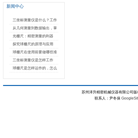
新闻中心
三坐标测量仪是什么？工作
原理、分类与核心功能一次
从几何测量到数据输出，掌
讲清
握万濠影像测量仪的六大核
光栅尺：精密测量的利器
心能力
探究球栅尺的原理与应用
球栅尺在使用前要做哪些准
备工作？
三坐标测量仪是怎样工作
的，功能有什么优势？
球栅尺是怎样运作的，怎么
样可以简单的安装它
苏州泽升精密机械仪器有限公司版权所
联系人：尹冬保
GoogleSi