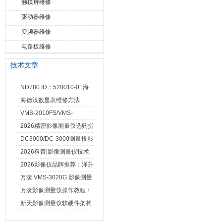
触摸屏维修
驱动器维修
变频器维修
电路板维修
技术文章
ND780 ID：520010-01海
德汉数显表故障维修内容
海德汉数显表维修方法
VMS-2010FS/VMS-
3020FS/VMS-4030FS手动
2026精密影像测量仪选购指
影像测量仪技术参数
南 靠谱品牌一站式选型推荐
DC3000/DC-3000测量投影
仪万濠数据处理器数显表故
2026科普|影像测量仪技术
障维修方法
原理、分类及选型应用
2026影像仪品牌推荐：泽升
影像测量仪选型指南
万濠 VMS-3020G 影像测量
仪技术规格与应用解析
万濠影像测量仪操作教程：
从开机到出报告，新手也能
新天影像测量仪软硬件架构
快速上手
与测量性能深度剖析