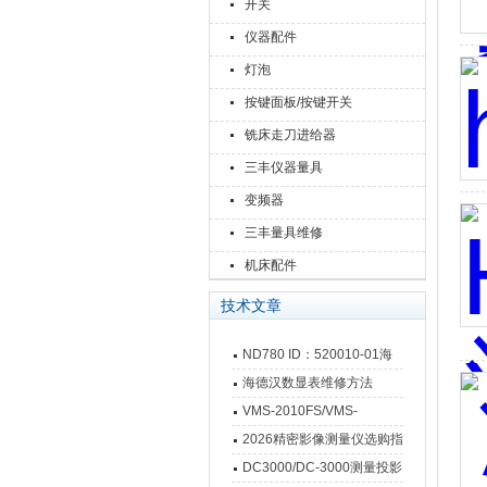
开关
仪器配件
灯泡
按键面板/按键开关
铣床走刀进给器
三丰仪器量具
变频器
三丰量具维修
机床配件
技术文章
ND780 ID：520010-01海
德汉数显表故障维修内容
海德汉数显表维修方法
VMS-2010FS/VMS-
3020FS/VMS-4030FS手动
2026精密影像测量仪选购指
影像测量仪技术参数
南 靠谱品牌一站式选型推荐
DC3000/DC-3000测量投影