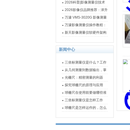
仪万濠数据处理器数显表故
2026科普|影像测量仪技术
障维修方法
原理、分类及选型应用
2026影像仪品牌推荐：泽升
影像测量仪选型指南
万濠 VMS-3020G 影像测量
仪技术规格与应用解析
万濠影像测量仪操作教程：
从开机到出报告，新手也能
新天影像测量仪软硬件架构
快速上手
与测量性能深度剖析
新闻中心
三坐标测量仪是什么？工作
原理、分类与核心功能一次
从几何测量到数据输出，掌
讲清
握万濠影像测量仪的六大核
光栅尺：精密测量的利器
心能力
探究球栅尺的原理与应用
球栅尺在使用前要做哪些准
备工作？
三坐标测量仪是怎样工作
的，功能有什么优势？
球栅尺是怎样运作的，怎么
样可以简单的安装它