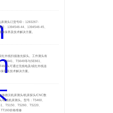
机床测头订货号ID：1283267-
\36\\45\\52、1394546-44、1394546-45、
测维修保养及技术解决方案。
对刀仪红外线扫描激光探头。工件测头有
40、TS641、TS649等与SE661、
、TT460头可通过无线电及/或红外线连
修保养及技术解决方案。
in海德汉机床测头/机床探头/CNC数
/有线机床测头。型号：TS460‌、
41、TS150、TS260、TS220、
0、TT160价格维修