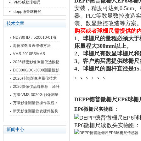
DEPP德普微栅尺EP6球
VMS威勤球栅尺
安装，精度可达到0.5um、
depp德普球栅尺
器、PLC等数显数控改造
装、数显数控改造等方案
技术文章
购买或者
球栅尺
需提供的
ND780 ID：520010-01海
1、
球栅尺的量程必须大于
床量程大
300mm以上。
德汉数显表故障维修内容
海德汉数显表维修方法
2、
球栅尺有数显球栅尺和
VMS-2010FS/VMS-
3、
客户购买需提供球栅尺
3020FS/VMS-4030FS手动
2026精密影像测量仪选购指
4、
球栅尺的圆杆直径是
1
影像测量仪技术参数
南 靠谱品牌一站式选型推荐
DC3000/DC-3000测量投影
、、、、、、
仪万濠数据处理器数显表故
2026科普|影像测量仪技术
障维修方法
原理、分类及选型应用
2026影像仪品牌推荐：泽升
影像测量仪选型指南
万濠 VMS-3020G 影像测量
DEPP德普微栅尺EP6球
仪技术规格与应用解析
万濠影像测量仪操作教程：
EP6微栅尺实物图：
从开机到出报告，新手也能
新天影像测量仪软硬件架构
快速上手
与测量性能深度剖析
EP6微栅尺读数头实物图：
新闻中心