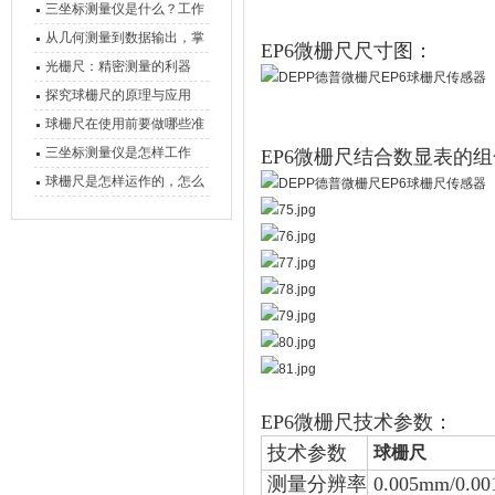
三坐标测量仪是什么？工作
原理、分类与核心功能一次
从几何测量到数据输出，掌
EP6微栅尺尺寸图：
讲清
握万濠影像测量仪的六大核
光栅尺：精密测量的利器
心能力
探究球栅尺的原理与应用
球栅尺在使用前要做哪些准
备工作？
三坐标测量仪是怎样工作
EP6微栅尺结合数显表的
的，功能有什么优势？
球栅尺是怎样运作的，怎么
样可以简单的安装它
EP6微栅尺技术参数：
技术参数
球栅尺
测量分辨率
0.005mm/0.0