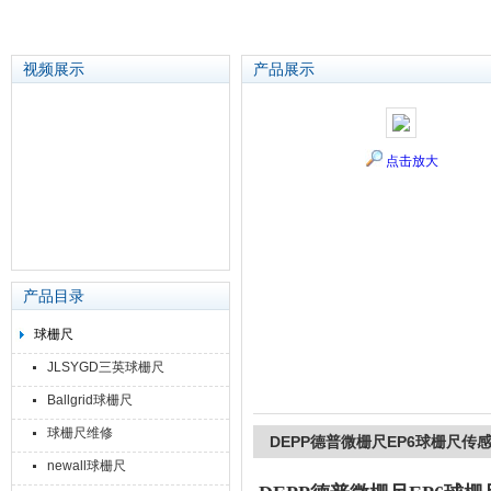
视频展示
产品展示
苏州泽升精密机械仪器有限公司
点击放大
产品目录
球栅尺
JLSYGD三英球栅尺
Ballgrid球栅尺
球栅尺维修
DEPP德普微栅尺EP6球栅尺传
newall球栅尺