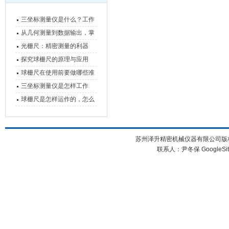
三坐标测量仪是什么？工作
原理、分类与核心功能一次
从几何测量到数据输出，掌
讲清
握万濠影像测量仪的六大核
光栅尺：精密测量的利器
心能力
探究球栅尺的原理与应用
球栅尺在使用前要做哪些准
备工作？
三坐标测量仪是怎样工作
的，功能有什么优势？
球栅尺是怎样运作的，怎么
样可以简单的安装它
苏州泽升精密机械仪器有限公司版权所
联系人：尹冬保
GoogleSi