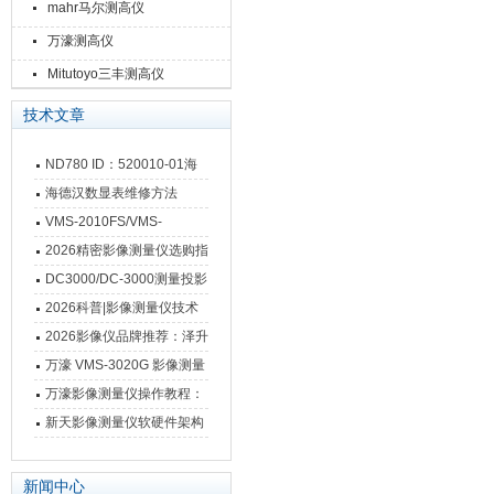
mahr马尔测高仪
万濠测高仪
Mitutoyo三丰测高仪
技术文章
ND780 ID：520010-01海
德汉数显表故障维修内容
海德汉数显表维修方法
VMS-2010FS/VMS-
3020FS/VMS-4030FS手动
2026精密影像测量仪选购指
影像测量仪技术参数
南 靠谱品牌一站式选型推荐
DC3000/DC-3000测量投影
仪万濠数据处理器数显表故
2026科普|影像测量仪技术
障维修方法
原理、分类及选型应用
2026影像仪品牌推荐：泽升
影像测量仪选型指南
万濠 VMS-3020G 影像测量
仪技术规格与应用解析
万濠影像测量仪操作教程：
从开机到出报告，新手也能
新天影像测量仪软硬件架构
快速上手
与测量性能深度剖析
新闻中心