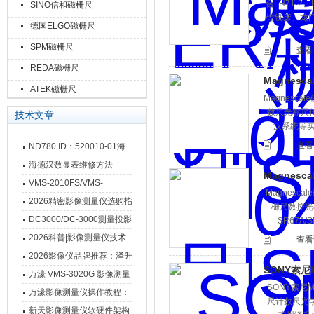
合LH71-
SINO信和磁栅尺
镗铣床、龙门
德国ELGO磁栅尺
SPM磁栅尺
查看
REDA磁栅尺
Magnesca
ATEK磁栅尺
Magnesc
数尺光标尺
技术文章
汉系统等实
查看
ND780 ID：520010-01海
德汉数显表故障维修内容
海德汉数显表维修方法
Magnesca
VMS-2010FS/VMS-
Magnesc
3020FS/VMS-4030FS手动
2026精密影像测量仪选购指
栅尺数控光
影像测量仪技术参数
南 靠谱品牌一站式选型推荐
DC3000/DC-3000测量投影
SR67A
仪万濠数据处理器数显表故
2026科普|影像测量仪技术
查看
障维修方法
原理、分类及选型应用
2026影像仪品牌推荐：泽升
SONY索尼M
影像测量仪选型指南
万濠 VMS-3020G 影像测量
SONY索尼
仪技术规格与应用解析
万濠影像测量仪操作教程：
尺计数尺光
从开机到出报告，新手也能
新天影像测量仪软硬件架构