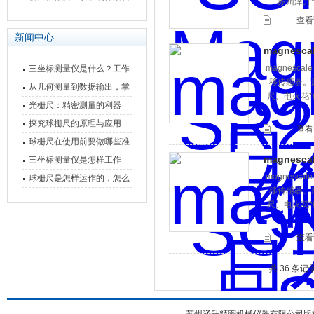
苏州泽升*
快速上手
与测量性能深度剖析
查看
新闻中心
magnesc
magnesc
三坐标测量仪是什么？工作
移传感器。
原理、分类与核心功能一次
从几何测量到数据输出，掌
尺、电火花*
讲清
握万濠影像测量仪的六大核
光栅尺：精密测量的利器
心能力
探究球栅尺的原理与应用
查看
球栅尺在使用前要做哪些准
magnesc
备工作？
三坐标测量仪是怎样工作
magnesc
的，功能有什么优势？
球栅尺是怎样运作的，怎么
移传感器。
样可以简单的安装它
尺、电火花*
查看
共 36 条记