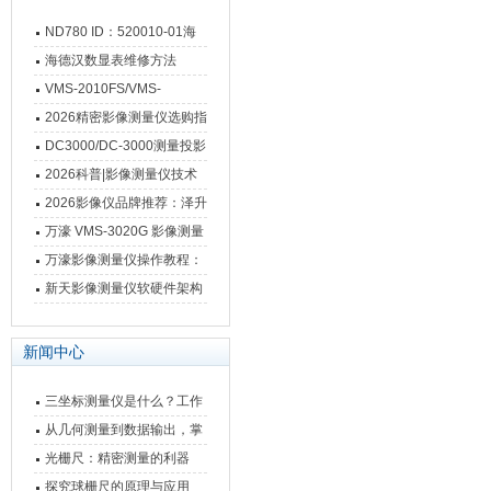
ND780 ID：520010-01海
德汉数显表故障维修内容
海德汉数显表维修方法
VMS-2010FS/VMS-
3020FS/VMS-4030FS手动
2026精密影像测量仪选购指
影像测量仪技术参数
南 靠谱品牌一站式选型推荐
DC3000/DC-3000测量投影
仪万濠数据处理器数显表故
2026科普|影像测量仪技术
障维修方法
原理、分类及选型应用
2026影像仪品牌推荐：泽升
影像测量仪选型指南
万濠 VMS-3020G 影像测量
仪技术规格与应用解析
万濠影像测量仪操作教程：
从开机到出报告，新手也能
新天影像测量仪软硬件架构
快速上手
与测量性能深度剖析
新闻中心
三坐标测量仪是什么？工作
原理、分类与核心功能一次
从几何测量到数据输出，掌
讲清
握万濠影像测量仪的六大核
光栅尺：精密测量的利器
心能力
探究球栅尺的原理与应用