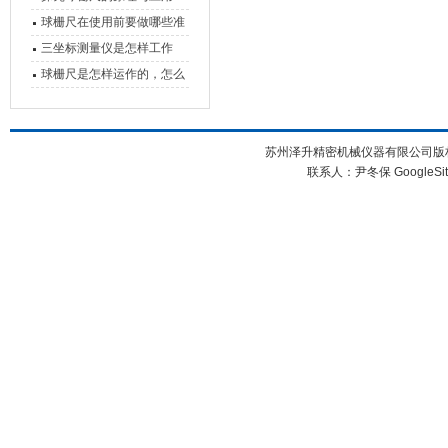
球栅尺在使用前要做哪些准
备工作？
三坐标测量仪是怎样工作
的，功能有什么优势？
球栅尺是怎样运作的，怎么
样可以简单的安装它
苏州泽升精密机械仪器有限公司版权所
联系人：尹冬保
GoogleSi