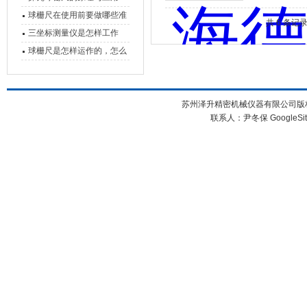
球栅尺在使用前要做哪些准
共 6 条记
备工作？
三坐标测量仪是怎样工作
的，功能有什么优势？
球栅尺是怎样运作的，怎么
样可以简单的安装它
苏州泽升精密机械仪器有限公司版权所
联系人：尹冬保
GoogleSi