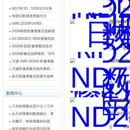
ND780 ID：520010-01海
查看
德汉数显表故障维修内容
海德汉数显表维修方法
日本SONY/
VMS-2010FS/VMS-
日本SONY/
3020FS/VMS-4030FS手动
2026精密影像测量仪选购指
的价格、维修
影像测量仪技术参数
南 靠谱品牌一站式选型推荐
DC3000/DC-3000测量投影
仪万濠数据处理器数显表故
2026科普|影像测量仪技术
查看
障维修方法
原理、分类及选型应用
2026影像仪品牌推荐：泽升
ND780/N
影像测量仪选型指南
万濠 VMS-3020G 影像测量
ND780/N
仪技术规格与应用解析
万濠影像测量仪操作教程：
从开机到出报告，新手也能
新天影像测量仪软硬件架构
查看
快速上手
与测量性能深度剖析
新闻中心
ND280/N
三坐标测量仪是什么？工作
用于*度位置
统，例如位
原理、分类与核心功能一次
从几何测量到数据输出，掌
镗
讲清
握万濠影像测量仪的六大核
光栅尺：精密测量的利器
查看
心能力
探究球栅尺的原理与应用