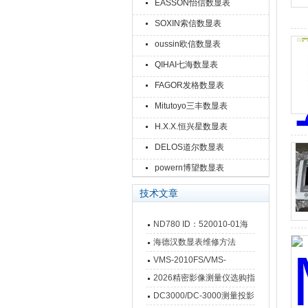
EASSON怡信数显表
SOXIN索信数显表
oussin欧信数显表
QIHAI七海数显表
FAGOR发格数显表
Mitutoyo三丰数显表
H.X.X.恒兴星数显表
DELOS道尔数显表
powern博望数显表
技术文章
ND780 ID：520010-01海
德汉数显表故障维修内容
海德汉数显表维修方法
VMS-2010FS/VMS-
3020FS/VMS-4030FS手动
2026精密影像测量仪选购指
影像测量仪技术参数
南 靠谱品牌一站式选型推荐
DC3000/DC-3000测量投影