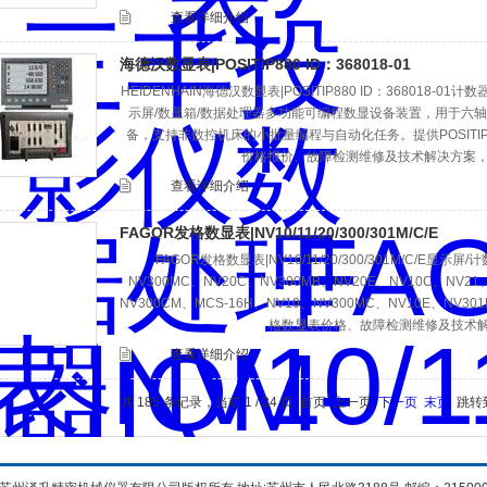
查看详细介绍
海德汉数显表|POSITIP880 ID：368018-01
HEIDENHAIN海德汉数显表|POSITIP880 ID：368018-01计数器
示屏/数显箱/数据处理器多功能可编程数显设备装置，用于六
备，支持非数控机床的小批量编程与自动化任务。提供POSITIP
价格报价、故障检测维修及技术解决方案，
查看详细介绍
FAGOR发格数显表|NV10/11/20/300/301M/C/E
FAGOR发格数显表|NV10/11/20/300/301M/C/E显
NV300MC、NV20C、NV300MB、NV20E、NV10C、NV21
NV300CM、MCS-16H、NV10、NV300MC、NV10E、NV30
格数显表价格、故障检测维修及技术
查看详细介绍
共 185 条记录，当前 1 / 24 页 首页 上一页
下一页
末页
跳转