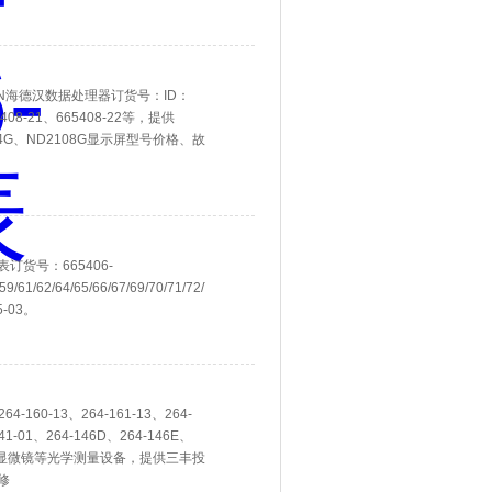
ENHAIN海德汉数据处理器订货号：ID：
65408-21、665408-22等，提供
2104G‌、‌ND2108G显示屏型号价格、故
显表订货号：665406-
/59/61/62/64/65/66/67/69/70/71/72/74/75/76/77/80/81/82/84/85/88/89、
5-03。
160-13、264-161-13、264-
141-01、264-146D、264-146E、
仪、测量显微镜等光学测量设备，提供三丰投
修