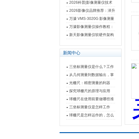
仪万濠数据处理器数显表故
2026科普|影像测量仪技术
障维修方法
原理、分类及选型应用
2026影像仪品牌推荐：泽升
影像测量仪选型指南
万濠 VMS-3020G 影像测量
仪技术规格与应用解析
万濠影像测量仪操作教程：
从开机到出报告，新手也能
新天影像测量仪软硬件架构
快速上手
与测量性能深度剖析
新闻中心
三坐标测量仪是什么？工作
原理、分类与核心功能一次
从几何测量到数据输出，掌
讲清
握万濠影像测量仪的六大核
光栅尺：精密测量的利器
心能力
探究球栅尺的原理与应用
球栅尺在使用前要做哪些准
备工作？
三坐标测量仪是怎样工作
的，功能有什么优势？
球栅尺是怎样运作的，怎么
样可以简单的安装它