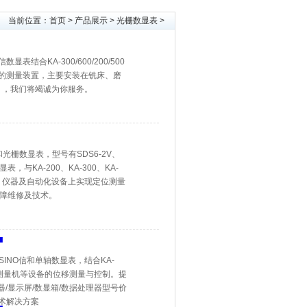
当前位置：
首页
>
产品展示
>
光栅数显表
>
结合KA-300/600/200/500
的测量装置，主要安装在铣床、磨
。，我们将竭诚为你服务。
NO信和光栅数显表，型号有SDS6-2V、
显表，与KA-200、KA-300、KA-
在机床、仪器及自动化设备上实现定位测量
故障维修及技术。
诺信/SINO信和单轴数显表，结合KA-
机床、坐标测量机等设备的位移测量与控制。提
显表/计数器/显示屏/数显箱/数据处理器型号价
术解决方案