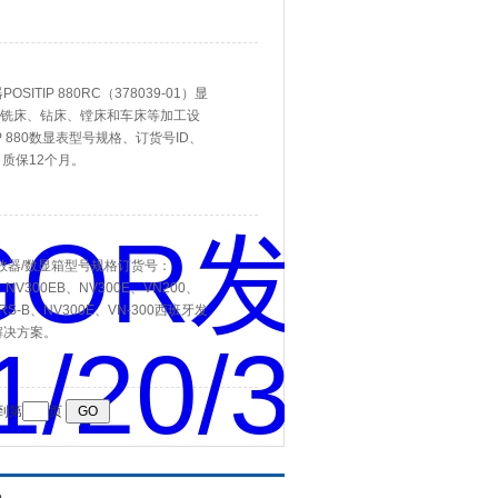
POSITIP 880RC（378039-01）显
轴铣床、钻床、镗床和车床等加工设
 880数显表型号规格、订货号ID、
质保12个月。
示屏/计数器/数显箱型号规格订货号：
、NV300EB、NV300E、VN200、
1RS-B、NV300E、VN-300西班牙发
解决方案。
到第
页