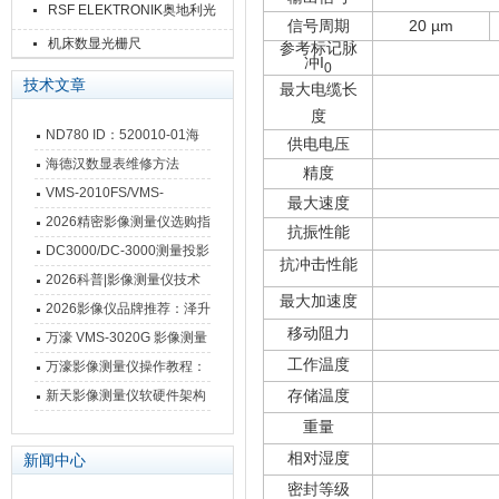
RSF ELEKTRONIK奥地利光
信号周期
20 µm
栅尺
机床数显光栅尺
参考标记脉
冲I
0
技术文章
最大电缆长
度
ND780 ID：520010-01海
供电电压
德汉数显表故障维修内容
海德汉数显表维修方法
精度
VMS-2010FS/VMS-
最大速度
3020FS/VMS-4030FS手动
2026精密影像测量仪选购指
抗振性能
影像测量仪技术参数
南 靠谱品牌一站式选型推荐
DC3000/DC-3000测量投影
抗冲击性能
仪万濠数据处理器数显表故
2026科普|影像测量仪技术
最大加速度
障维修方法
原理、分类及选型应用
2026影像仪品牌推荐：泽升
移动阻力
影像测量仪选型指南
万濠 VMS-3020G 影像测量
工作温度
仪技术规格与应用解析
万濠影像测量仪操作教程：
从开机到出报告，新手也能
存储温度
新天影像测量仪软硬件架构
快速上手
与测量性能深度剖析
重量
相对湿度
新闻中心
密封等级