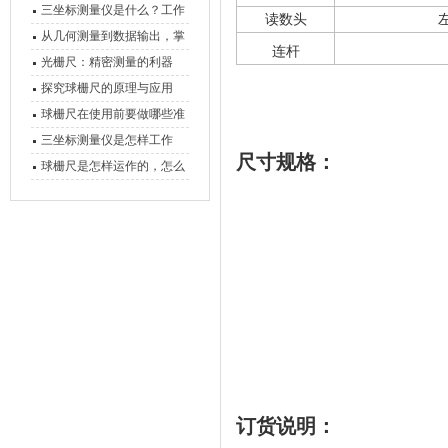
三坐标测量仪是什么？工作
读数头
原理、分类与核心功能一次
从几何测量到数据输出，掌
连杆
讲清
握万濠影像测量仪的六大核
光栅尺：精密测量的利器
心能力
探究球栅尺的原理与应用
球栅尺在使用前要做哪些准
备工作？
三坐标测量仪是怎样工作
尺寸规格：
的，功能有什么优势？
球栅尺是怎样运作的，怎么
样可以简单的安装它
ML=测
订货说明：