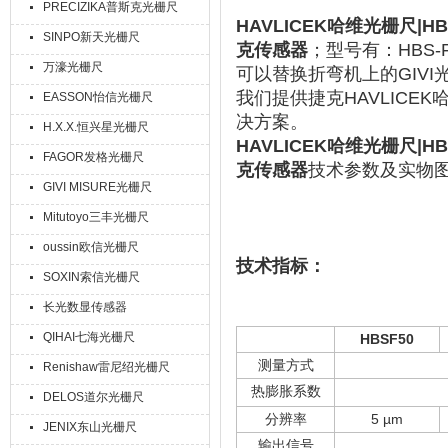
PRECIZIKA普斯克光栅尺
HAVLICEK哈维光栅尺|HBS-
SINPO新天光栅尺
克传感器
；型号有：HBS-F
万濠光栅尺
可以替换折弯机上的GIV
我们提供捷克HAVLIC
EASSON怡信光栅尺
决方案。
H.X.X.恒兴星光栅尺
HAVLICEK哈维光栅尺|HBS-
FAGOR发格光栅尺
克传感器
技术参数及实物
GIVI MISURE光栅尺
Mitutoyo三丰光栅尺
oussin欧信光栅尺
技术指标：
SOXIN索信光栅尺
长光数显传感器
QIHAI七海光栅尺
HBSF50
测量方式
Renishaw雷尼绍光栅尺
热膨胀系数
DELOS道尔光栅尺
分辨率
5 µm
JENIX东山光栅尺
输出信号