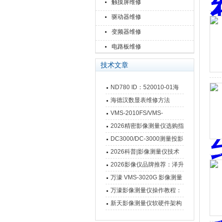
触摸屏维修
驱动器维修
变频器维修
电路板维修
技术文章
ND780 ID：520010-01海
德汉数显表故障维修内容
海德汉数显表维修方法
VMS-2010FS/VMS-
3020FS/VMS-4030FS手动
2026精密影像测量仪选购指
影像测量仪技术参数
南 靠谱品牌一站式选型推荐
DC3000/DC-3000测量投影
仪万濠数据处理器数显表故
2026科普|影像测量仪技术
障维修方法
原理、分类及选型应用
2026影像仪品牌推荐：泽升
影像测量仪选型指南
万濠 VMS-3020G 影像测量
仪技术规格与应用解析
万濠影像测量仪操作教程：
从开机到出报告，新手也能
新天影像测量仪软硬件架构
快速上手
与测量性能深度剖析