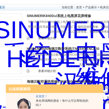
展示
当前位置：
首页
>
产品展示
>
机床仪
SINUMERIK840Dsl系统上电黑屏花屏维修
SINUMERIK840Dsl系统上电黑屏花屏维修内容：系统上
界面无响应等故障维修，另提供西门子‌编码器故障维修、驱动
模块故障维修、PLC故障维修、变频器故障维
查看详细介绍
HEIDENHAIN海德汉数控系统|TNC640/TNC620
HEIDENHAIN海德汉数控系统|TNC640/TNC620用于
工，提供HEIDENHAIN TNC640/TNC620海德汉数控系
及技术解决方案。
查看详细介绍
海德汉数控系统维修|iTNC530/TNC128/320‌
HEIDENHAIN海德汉数控系统维修|iTNC530/TNC128/3
按键失灵、CNC程序语法错误、参数设置错误、Z轴报警、X/
欢迎您！
报警‌‌、主板、电源模块、伺服驱动器、编码器、显示屏损坏、
来自局域网的朋友！有什么可以帮助您的
地故障、5V电源电压异常等维
吗？
查看详细介绍