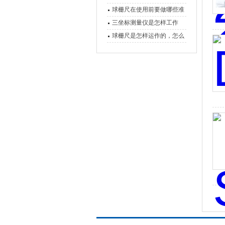
球栅尺在使用前要做哪些准
备工作？
三坐标测量仪是怎样工作
的，功能有什么优势？
球栅尺是怎样运作的，怎么
样可以简单的安装它