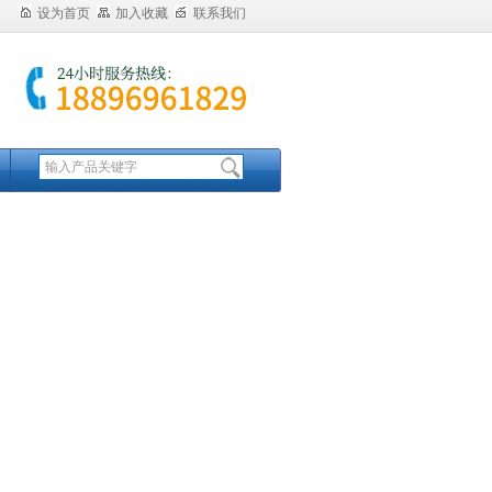
设为首页
加入收藏
联系我们