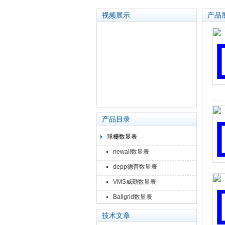
视频展示
产品
苏州泽升精密机械仪器有限公司
产品目录
球栅数显表
newall数显表
depp德普数显表
VMS威勤数显表
Ballgrid数显表
技术文章