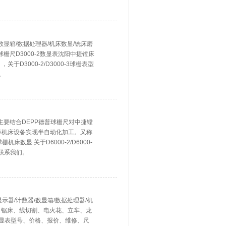
器/数显箱/数据处理器/机床数显/铣床磨
栅尺D3000-2数显表沈阳中捷镗床
 ，关于D3000-2/D3000-3球栅表型
。
栅数显表主要结合DEPP德普球栅尺对中捷镗
等机床设备实现半自动化加工。又称
机床数显.关于D6000-2/D6000-
请联系我们。
表/显示器/计数器/数显箱/数据处理器/机
床、锯床、线切割、电火花、立车、龙
数显表型号、价格、报价、维修、尺