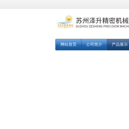
网站首页
公司简介
产品展示