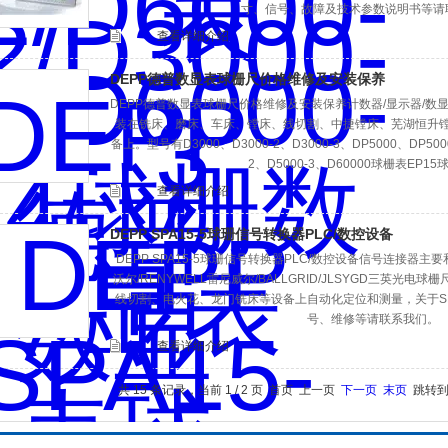
寸、信号、故障及技术参数说明书等请
查看详细介绍
DEPP德普数显表球栅尺价格维修及安装保养
DEPP德普数显表球栅尺价格维修及安装保养计数器/显示器/数
装在铣床、磨床、车床、镗床、线切割、中捷镗床、芜湖恒升
备上。型号有D3000、D3000-2、D3000-3、DP5000、DP5000
2、D5000-3、D60000球栅表EP1
查看详细介绍
DEPP SPA15-5球珊信号转换器PLC/数控设备
DEPP SPA15-5球珊信号转换器PLC/数控设备信号连接器主要和
沃尔/RENYWELL雷尼威尔/BALLGRID/JLSYGD三英光
线切割、电火花、龙门铣床等设备上自动化定位和测量，关于SP
号、维修等请联系我们。
查看详细介绍
共 15 条记录，当前 1 / 2 页 首页 上一页
下一页
末页
跳转到