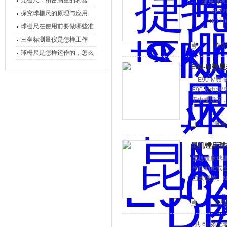
光栅尺：精密测量的利器
捷克斯柯达
DP12
心能力
探究球栅尺的原理与应用
DP120
球栅尺在使用前要做哪些准
备工作？
三坐标测量仪是怎样工作
查看
的，功能有什么优势？
球栅尺是怎样运作的，怎么
样可以简单的安装它
E90-M数显
E90-M数
E90-M中捷
于中捷镗床，
查看
昆机镗床球栅数
昆机镗床球栅数
半自动化或全
自动调节。NE
查看
共 61 条记