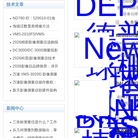
3、D600
技术文章
数头传感器
设备位移
ND780 ID：520010-01海
查看
德汉数显表故障维修内容
海德汉数显表维修方法
VMS-2010FS/VMS-
Newtec
3020FS/VMS-4030FS手动
2026精密影像测量仪选购指
Newtec
显表、VMS
影像测量仪技术参数
南 靠谱品牌一站式选型推荐
DC3000/DC-3000测量投影
尺和编码器，
仪万濠数据处理器数显表故
2026科普|影像测量仪技术
床
障维修方法
原理、分类及选型应用
2026影像仪品牌推荐：泽升
查看
影像测量仪选型指南
万濠 VMS-3020G 影像测量
仪技术规格与应用解析
万濠影像测量仪操作教程：
BALLGRI
从开机到出报告，新手也能
新天影像测量仪软硬件架构
BALL
表|RDS20
快速上手
与测量性能深度剖析
安装铣床、磨
新闻中心
查看
三坐标测量仪是什么？工作
原理、分类与核心功能一次
从几何测量到数据输出，掌
捷克斯柯达S
讲清
握万濠影像测量仪的六大核