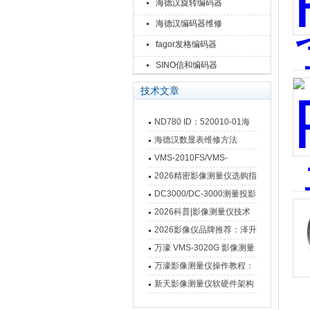
海德汉旋转编码器
海德汉编码器维修
fagor发格编码器
SINO信和编码器
技术文章
ND780 ID：520010-01海
德汉数显表故障维修内容
海德汉数显表维修方法
VMS-2010FS/VMS-
3020FS/VMS-4030FS手动
2026精密影像测量仪选购指
影像测量仪技术参数
南 靠谱品牌一站式选型推荐
DC3000/DC-3000测量投影
仪万濠数据处理器数显表故
2026科普|影像测量仪技术
障维修方法
原理、分类及选型应用
2026影像仪品牌推荐：泽升
影像测量仪选型指南
万濠 VMS-3020G 影像测量
仪技术规格与应用解析
万濠影像测量仪操作教程：
从开机到出报告，新手也能
新天影像测量仪软硬件架构
快速上手
与测量性能深度剖析