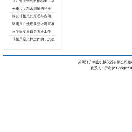
原理、分类与核心功能一次
从几何测量到数据输出，掌
讲清
握万濠影像测量仪的六大核
光栅尺：精密测量的利器
心能力
探究球栅尺的原理与应用
球栅尺在使用前要做哪些准
备工作？
三坐标测量仪是怎样工作
的，功能有什么优势？
球栅尺是怎样运作的，怎么
样可以简单的安装它
苏州泽升精密机械仪器有限公司版权所
联系人：尹冬保
GoogleSi