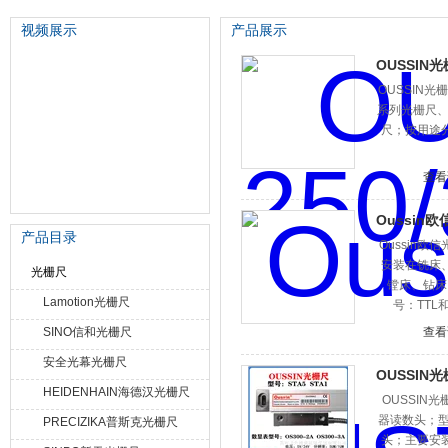
视频展示
产品展示
OUSSIN光栅
OUSSIN光栅
苏州泽升精密机械仪器有限公司
系列光栅尺、ST
尺；按用途
查看
Oussin
产品目录
Oussin欧
安装在铣床
光栅尺
镗床、钻床、
Lamotion光栅尺
号：TTL
SINO信和光栅尺
查看
安全光幕光栅尺
OUSSIN光栅
HEIDENHAIN海德汉光栅尺
OUSSIN光
器读数头；型号
PRECIZIKA普斯克光栅尺
头；主要安