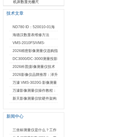
栅尺
机床数显光栅尺
技术文章
ND780 ID：520010-01海
德汉数显表故障维修内容
海德汉数显表维修方法
VMS-2010FS/VMS-
3020FS/VMS-4030FS手动
2026精密影像测量仪选购指
影像测量仪技术参数
南 靠谱品牌一站式选型推荐
DC3000/DC-3000测量投影
仪万濠数据处理器数显表故
2026科普|影像测量仪技术
障维修方法
原理、分类及选型应用
2026影像仪品牌推荐：泽升
影像测量仪选型指南
万濠 VMS-3020G 影像测量
仪技术规格与应用解析
万濠影像测量仪操作教程：
从开机到出报告，新手也能
新天影像测量仪软硬件架构
快速上手
与测量性能深度剖析
新闻中心
三坐标测量仪是什么？工作