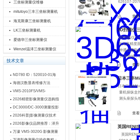
626107-207
三坐标测量仪维修
mitutoyo三丰三坐标测量机
查看
海克斯康三坐标测量机
3D扫描仪
LK三坐标测量机
3D扫描仪
爱德华三坐标测量仪
蓝光高精度
Wenzel温泽三坐标测量仪
种通过获取
计等领域，
技术文章
查看
ND780 ID：520010-01海
日本三丰Mi
德汉数显表故障维修内容
海德汉数显表维修方法
日本三丰Mit
VMS-2010FS/VMS-
量机操纵盒
测头座探头
3020FS/VMS-4030FS手动
2026精密影像测量仪选购指
影像测量仪技术参数
南 靠谱品牌一站式选型推荐
DC3000/DC-3000测量投影
查看
仪万濠数据处理器数显表故
2026科普|影像测量仪技术
障维修方法
原理、分类及选型应用
2026影像仪品牌推荐：泽升
英国RENI
影像测量仪选型指南
万濠 VMS-3020G 影像测量
英国RENIS
仪技术规格与应用解析
万濠影像测量仪操作教程：