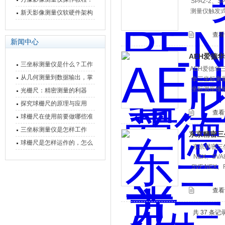
SPA2-2、
测量仪触发
从开机到出报告，新手也能
新天影像测量仪软硬件架构
快速上手
与测量性能深度剖析
查看
新闻中心
AEH爱德
三坐标测量仪是什么？工作
AEH爱德华
原理、分类与核心功能一次
从几何测量到数据输出，掌
华三坐标测
坐标测座维
讲清
握万濠影像测量仪的六大核
光栅尺：精密测量的利器
心能力
探究球栅尺的原理与应用
查看
球栅尺在使用前要做哪些准
备工作？
三坐标测量仪是怎样工作
东京精密三
的，功能有什么优势？
球栅尺是怎样运作的，怎么
东京精密三坐标
样可以简单的安装它
NEX、SVA
SVF NEX、
查看
共 37 条记