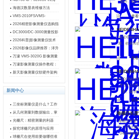
部件、电气、
德汉数显表故障维修内容
海德汉数显表维修方法
VMS-2010FS/VMS-
查看
3020FS/VMS-4030FS手动
2026精密影像测量仪选购指
HEIDENH
影像测量仪技术参数
南 靠谱品牌一站式选型推荐
DC3000/DC-3000测量投影
HEIDENH
仪万濠数据处理器数显表故
2026科普|影像测量仪技术
测、机床和自动化
障维修方法
原理、分类及选型应用
2026影像仪品牌推荐：泽升
影像测量仪选型指南
万濠 VMS-3020G 影像测量
查看
仪技术规格与应用解析
万濠影像测量仪操作教程：
HEIDENH
从开机到出报告，新手也能
新天影像测量仪软硬件架构
HEIDENHAI
快速上手
与测量性能深度剖析
于 ‌ST 
新闻中心
景。提供S
查看
三坐标测量仪是什么？工作
原理、分类与核心功能一次
从几何测量到数据输出，掌
海德汉长度计|
讲清
握万濠影像测量仪的六大核
光栅尺：精密测量的利器
海德汉长度计
号：375136-
心能力
探究球栅尺的原理与应用
04位移传
球栅尺在使用前要做哪些准