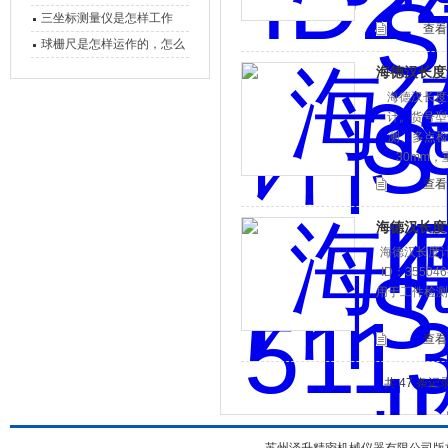
备工作？
三坐标测量仪是怎样工作
查看
的，功能有什么优势？
球栅尺是怎样运作的，怎么
样可以简单的安装它
海德汉长度计|
海德汉长度计
计。货号型号I
测、多点检
30mm
查看
海德汉长度计|
海德汉长度计
ID：35504
用于工件检测
查看
共 47 条记