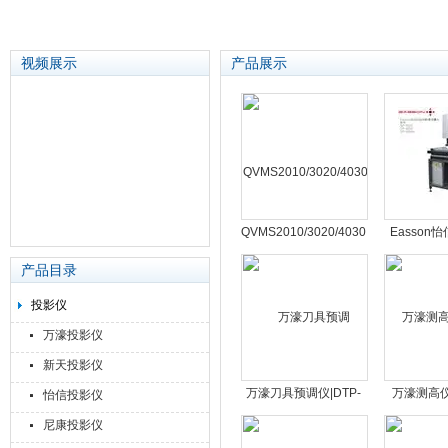
视频展示
产品展示
苏州泽升精密机械仪器有限公司
QVMS2010/3020/4030/5030
Easson
台硕影像测量仪
仪|SP-3020
产品目录
投影仪
万濠投影仪
新天投影仪
万濠刀具预调仪|DTP-
万濠测高仪|R
怡信投影仪
A1540/1540V/DTP-
DHT-450C
尼康投影仪
1540