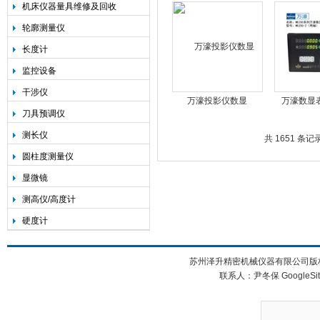
和AELC191F读数头维
索尼
机床仪器量具维修及回收
修
轮廓测量仪
长度计
监控设备
干涉仪
万濠投影仪数显
万濠数显表R
刀具预调仪
表|Rational
WE200-2
测长仪
DC3000/DC-3000
3/W
共 1651 条记录
圆柱度测量仪
显微镜
测高仪/高度计
硬度计
苏州泽升精密机械仪器有限公司版权所
联系人：尹冬保
GoogleSi