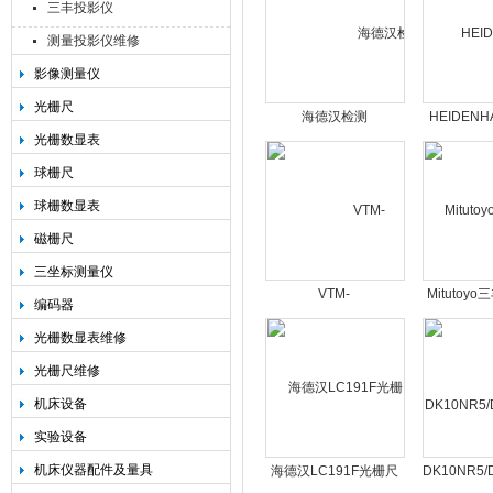
三丰投影仪
测量投影仪维修
影像测量仪
光栅尺
海德汉检测
HEIDENHA
光栅数显表
仪|PWM21/PWM9/PWT101/PWT17/18
光栅尺/AE 
球栅尺
球栅数显表
磁栅尺
三坐标测量仪
VTM-
Mitutoy
编码器
1510/2010/2515/3020/4030GF
镜型号、
光栅数显表维修
工具显微镜
光栅尺维修
机床设备
实验设备
机床仪器配件及量具
海德汉LC191F光栅尺
DK10NR5/