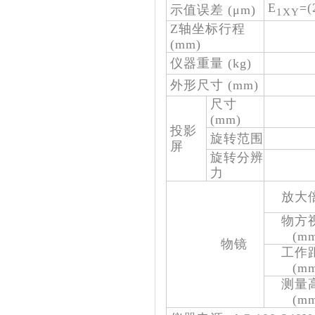
E
=(
示值误差 (
μm
)
1XY
Z轴坐标行程
(mm)
仪器重量 (kg)
外形尺寸 (mm)
尺寸
(mm)
投影
旋转范围
屏
旋转分辨
力
放大
物方
(m
物镜
工作
(m
测量
(m