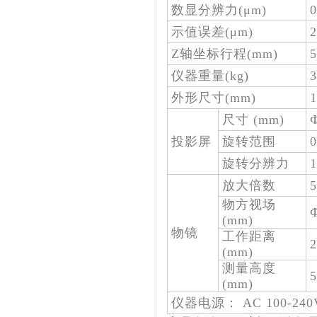
数显分辨力(μm)
0
示值误差(
μm
)
Z轴坐标行程(mm)
仪器重量(kg)
3
外形尺寸(mm)
尺寸 (mm)
投影屏
旋转范围
0
旋转分辨力
1
放大倍数
5
物方视场
(mm)
物镜
工作距离
2
(mm)
测量高度
5
(mm)
仪器电源： AC 100-240