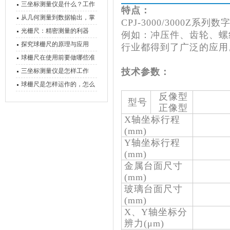
三坐标测量仪是什么？工作
特点：
原理、分类与核心功能一次
从几何测量到数据输出，掌
CPJ-3000/3000
讲清
握万濠影像测量仪的六大核
光栅尺：精密测量的利器
例如：冲压件、齿轮、螺
心能力
探究球栅尺的原理与应用
行业都得到了广泛的应用
球栅尺在使用前要做哪些准
备工作？
技术参数：
三坐标测量仪是怎样工作
的，功能有什么优势？
球栅尺是怎样运作的，怎么
反像型
样可以简单的安装它
型号
正像型
X轴坐标行程
(mm)
Y轴坐标行程
(mm)
金属台面尺寸
(mm)
玻璃台面尺寸
(mm)
X、Y轴坐标分
辨力(μm)