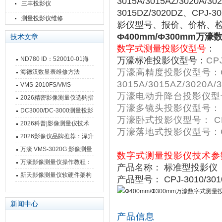
3015A/3015AZ/3020A/30
三丰投影仪
3015DZ/3020DZ、CP
测量投影仪维修
影仪型号、报价、价格、
Ф400mm/Ф300mm万
技术文章
数字式测量投影仪型号
：
ND780 ID：520010-01海
万濠标准投影仪型号：
CPJ
万濠
高精度投影仪型号：
德汉数显表故障维修内容
海德汉数显表维修方法
3015A/3015AZ/3020A/
VMS-2010FS/VMS-
万濠电动升降台投影仪型
3020FS/VMS-4030FS手动
2026精密影像测量仪选购指
万濠
多镜头投影仪型号：
影像测量仪技术参数
南 靠谱品牌一站式选型推荐
DC3000/DC-3000测量投影
万濠
卧式投影仪型号：
C
仪万濠数据处理器数显表故
2026科普|影像测量仪技术
万濠
落地式投影仪型号：
障维修方法
原理、分类及选型应用
2026影像仪品牌推荐：泽升
影像测量仪选型指南
万濠 VMS-3020G 影像测量
数字式测量投影仪技术参
仪技术规格与应用解析
万濠影像测量仪操作教程：
产品名称： 标准型投影仪
从开机到出报告，新手也能
新天影像测量仪软硬件架构
产品型号： CPJ-3010/3010
快速上手
与测量性能深度剖析
新闻中心
产品信息