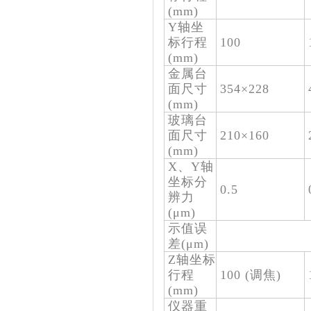
(mm)
Y轴坐
标行程
100
(mm)
金属台
面尺寸
354×228
(mm)
玻璃台
面尺寸
210×160
(mm)
X、Y轴
坐标分
0.5
辨力
(μm)
示值误
差(
μm
)
Z轴坐标
行程
100 (调焦)
(mm)
仪器重