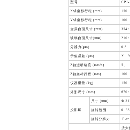
型号
CPJ-
X轴坐标行程 (mm)
150
Y轴坐标行程 (mm)
100
金属台面尺寸 (mm)
354×
玻璃台面尺寸(mm)
210×
分辨力(μm)
0.5
示值误差 (μm)
X、Y
Z轴运动速度 (mm/s)
5、1
Z轴坐标行程 (mm)
100
仪器重量 (kg)
150
外形尺寸 (mm)
670×
尺寸 (mm)
Ф 
投影屏
旋转范围
0~36
旋转分辨力
1' or
放大