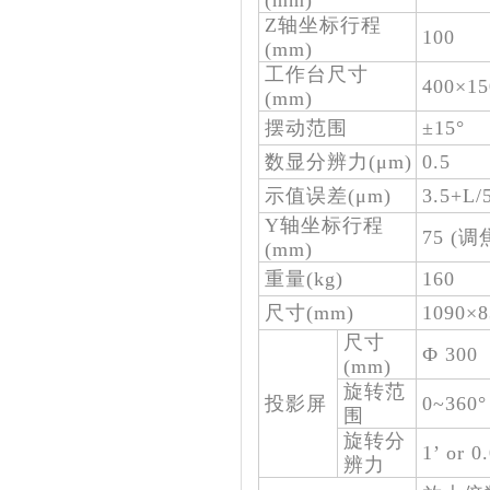
(mm)
Z轴坐标行程
100
(mm)
工作台尺寸
400×15
(mm)
摆动范围
±15°
数显分辨力(μm)
0.5
示值误差(
μm
)
3.5+
Y轴坐标行程
75 (调
(mm)
重量(kg)
160
尺寸(mm)
1090×8
尺寸
Ф 300
(mm)
旋转范
投影屏
0~360°
围
旋转分
1’ or 0
辨力