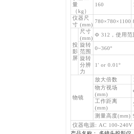
量
160
（kg）
仪器尺
780×780×1100
寸 (mm)
尺寸
Ф 312，使用
(mm)
投
旋转
0~360°
影
范围
屏
旋转
分辨
1' or 0.01°
力
放大倍数
物方视场
(mm)
物镜
工作距离
(mm)
测量高度(mm)
仪器电源: AC 100-240V
产品名称： 多镜头投影仪