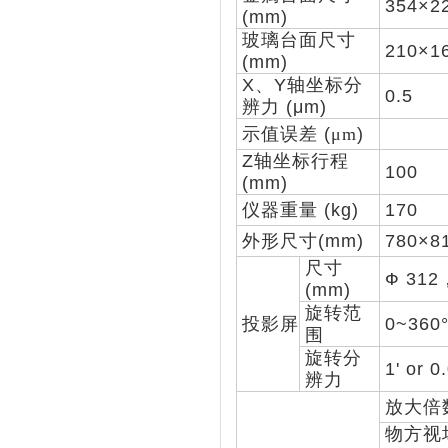
354×2
(mm)
玻璃台面尺寸
210×1
(mm)
X、Y轴坐标分
0.5
辨力 (μm)
示值误差 (
μm
)
Z轴坐标行程
100
(mm)
仪器重量 (kg)
170
外形尺寸(mm)
780×8
尺寸
Ф 31
(mm)
旋转范
投影屏
0~360
围
旋转分
1' or 0
辨力
放大倍
物方视