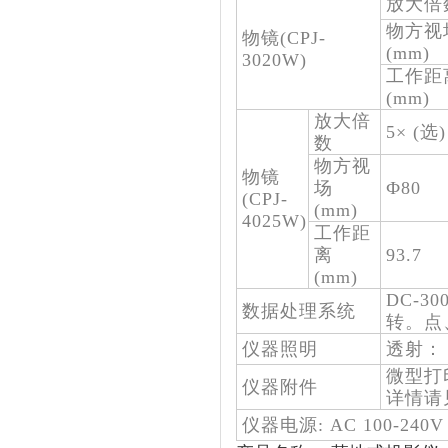
放大倍
物方视
物镜(CPJ-
(mm)
3020W)
工作距
(mm)
放大倍
5× (选)
数
物方视
物镜
场
Ф80
(CPJ-
(mm)
4025W)
工作距
离
93.7
(mm)
DC-
数据处理系统
转。点
仪器照明
透射： 
微型打
仪器附件
详情请
仪器电源: AC 100-240V