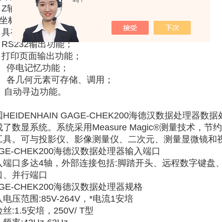
吗？
、 Z轴可设定为传感器长度值或编码器角度值；
、坐标/直角坐标转换功能；
、 具有误差修正功能；
 RS232输出功能；
、 打印页面输出功能；
0、 停电记忆功能；
1、 各几何元素可存储、调用；
2、自动寻边功能。
HEIDENHAIN GAGE-CHEK200海德汉数据处理
成了数显系统。系统采用Measure Magic®测量技术
工具。可与投影仪、影像测量仪、二次元、测量显微镜和
GE-CHEK200海德汉数据处理器输入端口
入端口多达4轴，外部连接包括:脚踏开头、远程数字键盘、接
口、并行端口
GE-CHEK200海德汉数据处理器规格
电压范围:85V-264V，*电流1安培
丝:1.5安培，250V/ T型