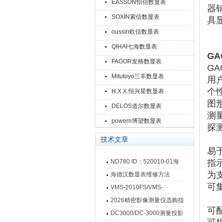
EASSON怡信数显表
器
SOXIN索信数显表
具
oussin欧信数显表
QIHAI七海数显表
GA
FAGOR发格数显表
GA
Mitutoyo三丰数显表
用
个
H.X.X.恒兴星数显表
图
DELOS道尔数显表
测
powern博望数显表
探
技术文章
易
ND780 ID：520010-01海
指
为
德汉数显表故障维修内容
海德汉数显表维修方法
可
VMS-2010FS/VMS-
3020FS/VMS-4030FS手动
2026精密影像测量仪选购指
可
影像测量仪技术参数
南 靠谱品牌一站式选型推荐
DC3000/DC-3000测量投影