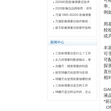
可
仪万濠数据处理器数显表故
2026科普|影像测量仪技术
率
障维修方法
原理、分类及选型应用
2026影像仪品牌推荐：泽升
例
影像测量仪选型指南
万濠 VMS-3020G 影像测量
仪技术规格与应用解析
万濠影像测量仪操作教程：
用
从开机到出报告，新手也能
新天影像测量仪软硬件架构
校
快速上手
与测量性能深度剖析
或
新闻中心
丰
可
三坐标测量仪是什么？工作
可
原理、分类与核心功能一次
从几何测量到数据输出，掌
探
讲清
握万濠影像测量仪的六大核
光栅尺：精密测量的利器
直
心能力
探究球栅尺的原理与应用
相
球栅尺在使用前要做哪些准
备工作？
三坐标测量仪是怎样工作
GA
的，功能有什么优势？
球栅尺是怎样运作的，怎么
液
样可以简单的安装它
*
ON