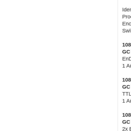
Ide
Pro
Enc
Swi
108
GC 
EnD
1 A
108
GC 
TT
1 A
108
GC 
2x 