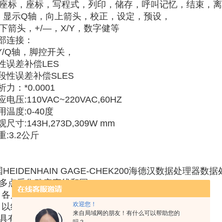
座标，座标，写程式，列印，储存，呼叫记忆，结束，离开
，显示Q轴，向上箭头，校正，设定，预设，
下箭头，+/—，X/Y，数字健等
外部连接：
Y/Q轴，脚控开关，
性误差补偿LES
段性误差补偿SLES
析力：*0.0001
应电压:110VAC~220VAC,60HZ
用温度:0-40度
观尺寸:143H,273D,309W mm
重:3.2公斤
HEIDENHAIN GAGE-CHEK200海德汉数据处理器数
、多点采集确定直线和圆；
、 各几何元素预置设定；
欢迎您！
、 以组合方式确定各几何元素；
来自局域网的朋友！有什么可以帮助您的
、具有坐标旋转、坐标平移功能；