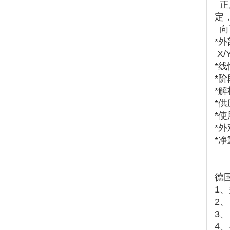
正
定
向
*
X/
*线
*阶
*解
*供
*使
*外
*净
德国
1
2
3
4