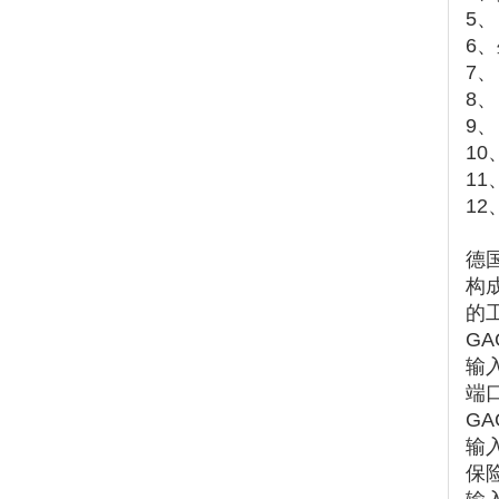
5
6
7
8、
9
1
1
1
德国
构
的
GA
输
端
GA
输入
保险