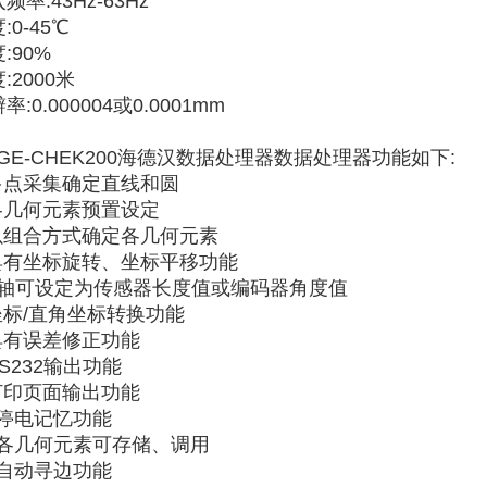
频率:43Hz-63Hz
:0-45℃
:90%
:2000米
率:0.000004或0.0001mm
GE-CHEK200海德汉数据处理器数据处理器功能如下:
.多点采集确定直线和圆
.各几何元素预置设定
.以组合方式确定各几何元素
.具有坐标旋转、坐标平移功能
.Z轴可设定为传感器长度值或编码器角度值
.坐标/直角坐标转换功能
.具有误差修正功能
RS232输出功能
.打印页面输出功能
.停电记忆功能
1.各几何元素可存储、调用
.自动寻边功能