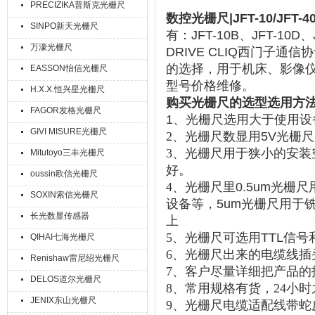
PRECIZIKA普斯克光栅尺
数控光栅尺|JFT-10/JFT
SINPO新天光栅尺
有：JFT-10B、JFT-10D、
万濠光栅尺
DRIVE CLIQ西门子
的选择，用于机床、影像
EASSON怡信光栅尺
型号价格维修。
H.X.X.恒兴星光栅尺
购买
光栅尺的选型选用方
FAGOR发格光栅尺
1、光栅尺选用大于使用设
GIVI MISURE光栅尺
2、
光栅尺数显用5V光栅尺
3、
光栅尺用于狭小的安装
Mitutoyo三丰光栅尺
好。
oussin欧信光栅尺
4、
光栅尺里0.5um光栅
SOXIN索信光栅尺
设备等
，5um光栅尺用于
长光数显传感器
上
5、
光栅尺可选用TTL信号和
QIHAI七海光栅尺
6、光栅尺出来的电缆线插
Renishaw雷尼绍光栅尺
7、客户尽量详细把产品
DELOS道尔光栅尺
8、常用规格有货，24小
JENIX东山光栅尺
9、光栅尺电缆适配线带