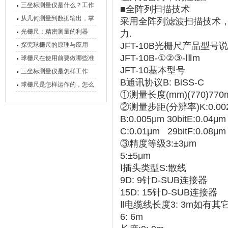
三坐标测量仪是什么？工作
■全阵列扫描技术
原理、分类与核心功能一次
从几何测量到数据输出，掌
采用全阵列滤波扫描技术
讲清
握万濠影像测量仪的六大核
光栅尺：精密测量的利器
力.
心能力
JFT-10B光栅尺产品型号
探究球栅尺的原理与应用
JFT-10B-①②③-ⅠⅡm
球栅尺在使用前要做哪些准
JFT-10基本型号
备工作？
三坐标测量仪是怎样工作
B通讯协议B: BiSS-C
的，功能有什么优势？
球栅尺是怎样运作的，怎么
①测量长度(mm)(770)770
样可以简单的安装它
②测量步距(分辨率)K:0.0025μm
B:0.005μm 30bitE:0.04μm 
C:0.01μm 29bitF:0.08μm 
③精度等级3:±3μm
5:±5μm
Ⅰ插头类型S:散线
9D: 9针D-SUB连接器
15D: 15针D-SUB连接器
Ⅱ电缆线长度3: 3m如有
6: 6m