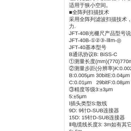
适用于狭小空间。
■全阵列扫描技术
采用全阵列滤波扫描技术
力.
JFT-40B光栅尺产品型号
JFT-40B-①②③-ⅠⅡm-◎
JFT-40基本型号
B通讯协议B: BiSS-C
①测量长度(mm)(770)770
②测量步距(分辨率)K:0.0025μm
B:0.005μm 30bitE:0.04μm 
C:0.01μm 29bitF:0.08μm 
③精度等级3:±3μm
5:±5μm
Ⅰ插头类型S:散线
9D: 9针D-SUB连接器
15D: 15针D-SUB连接器
Ⅱ电缆线长度3: 3m如有