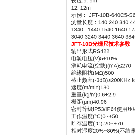
长度:9: 9m
12: 12m
示例： JFT-10B-640C5-S
测量长度：140 240 340 440 
1340 1440 1540 1640 17
3040 3240 3440 3640 384
JFT-10B光栅尺技术参数
输出形式RS422
电源电压(V)5±10%
消耗电流(空载)(mA)≤270
绝缘阻抗(MΩ)500
截止频率(-3dB)≥200KHz fo
速度(m/min)180
重量(kg/m)0.6+2.9
栅距(μm)40.96
密封等级IP53/IP64使用
工作温度(°C)0~+50
贮存温度(°C)-20~+70.
相对湿度20%~80%(不结露