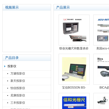
视频展示
产品展示
苏州泽升精密机械仪器有限公司
联创光栅尺和数显表价
美国acu-r
格及维修
50/1
产品目录
投影仪
万濠投影仪
新天投影仪
宝信BOSSON BS-
BICA
怡信投影仪
2V/3V数显表BSN
尺|ASD2/A
尼康投影仪
S1/S5光栅尺
三丰投影仪