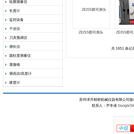
轮廓测量仪
长度计
监控设备
干涉仪
ZEISS蔡司测头
ZEISS蔡
刀具预调仪
座|RDS/DSC/ZAS三坐
机测头VAST
测长仪
标探头座
共 1651 条记
圆柱度测量仪
显微镜
测高仪/高度计
硬度计
苏州泽升精密机械仪器有限公司版权所
联系人：尹冬保
GoogleSi