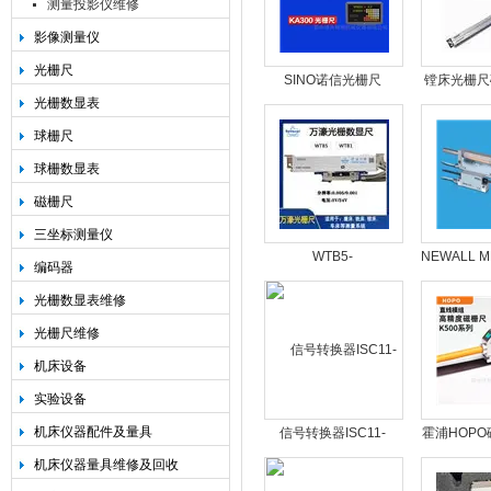
测量投影仪维修
影像测量仪
光栅尺
SINO诺信光栅尺
镗床光栅尺
光栅数显表
尺数
球栅尺
球栅数显表
磁栅尺
三坐标测量仪
WTB5-
NEWALL 
编码器
50mm/100mm/150mm/200mm/250m
尺MHG-
光栅数显表维修
光栅尺
光栅尺维修
机床设备
实验设备
机床仪器配件及量具
信号转换器ISC11-
霍浦HOPO
4SCR弦波细分器1VPP
读数头MS5
机床仪器量具维修及回收
转TTL