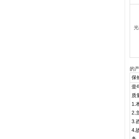
光
的
保
壹
质
1
2
3
4
务