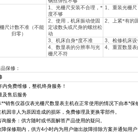
钢丝弹性不够
1
、光栅尺安装不合理，*
1
、重装光栅尺
度不够
2
、使用，机床振动使固
2
、上紧*有的
栅尺计数不准（不能
定读数头或尺身的螺丝松
归零）
动
3
、机床自身*度不准
3
、检修机床设
4
、数显表的分辨率与光
4
、重置数显表
栅尺不符
产品保修：
修
年内免费维修，整机终身服务！
量及售后服务
.本**销售仪器仪表光栅尺数显表主机在正常使用的情况下由本*保
.主机因非人为原因造成的损坏，免费修理及更换零部件。
.咨询服务：供方随时或书面解答产品使用的疑问。
.故障保修期内，供方4小时内为用户做出故障排除方案并通知用户
。