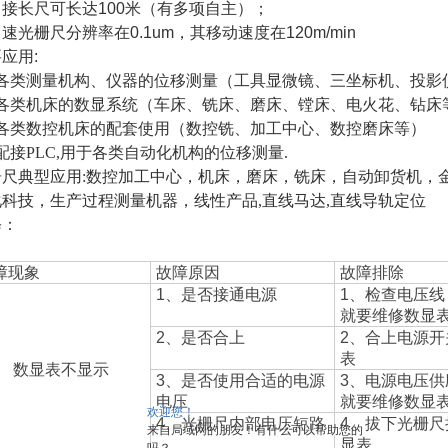
：接长尺可长达
100
米（有多项自主）；
：速光栅尺分辨率在
0.1um
，其移动速度在
120m/min
应用:
各类测量机构、仪器的位移测量（工具显微镜、三坐标机、投影
各类机床的数显系统（车床、铣床、磨床、镗床、电火花、钻床
各类数控机床的配套使用（数控铣、加工中心、数控磨床等）
配接
PLC,
用于各类自动化机构的位移测量
.
尺典型应用:
数控加工中心，机床，磨床，铣床，自动卸货机，
化科技，生产过程测量机器，线性产品
,
直线马达
,
直线导轨定位
修：
障现象
故障原因
故障排除
1
、是否接通电源
1
、检查电压线
就要维修数显
2
、是否合上
2
、合上电源开
表
数显表不显示
3
、是否使用合适的电源
3
、电源电压供
电压
就要维修数显
欢迎您！
4
、光栅尺内部电压短路
4
、拔下光栅尺
来自局域网的朋友！有什么可以帮助您的
显表