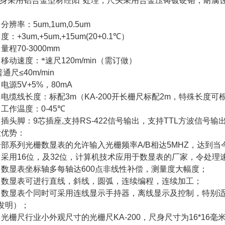
.尺身采用铝合金型材经阳*处理，尺头采用合金压铸镀硬铬，耐腐
：分辨率：
5um,1um,0.5um
：度：
+3um,+5um,+15um(20+0.1
℃）
：量程
70-3000mm
：移动速度：*速尺
120m/min
（需订做）
普通尺
≤40m/min
：电源
5V+5%
，
80mA
：电缆线长度：标配
3m
（
KA-200
开长栅尺标配
2m
，特殊长度可
：工作温度：
0-45
℃
：插头脚：
9
芯插座
,
支持
RS-422
信号输出，支持
TTL
方波信号输
大优势：
全部系列光栅数显表的允许输入光栅频率
A/B
相达
5MHZ
，达到当
：采用
16
位，及
32
位，计算机技术应用于数显表的厂家，令处理
：数显表坐标轴
多每轴达
600
点非线性补偿，测量度大幅度；
：数显表可进行直线，斜线，圆弧，连续编程，连续加工；
：数显表个同时可采用连线显示手持器，离线显示及控制，特别
发明）；
：光栅尺行业
小外观尺寸的光栅尺
KA-200
，尺身尺寸为
16*16
毫