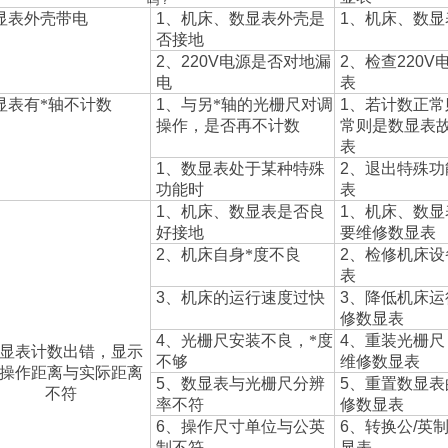
吗？
显表外壳带电
1
、机床、数显表外壳是
1
、机床、数显
否接地
2
、
220V
电源是否对地漏
2
、检查
220V
电
表
显表有*轴不计数
1
、与另*轴的光栅尺对调
1
、若计数正常
操作，是否再不计数
常则是数显表
表
1
、数显表处于某种特殊
2
、退出特殊功
功能时
表
1
、机床、数显表是否良
1
、机床、数显
好接地
要维修数显表
2
、机床自身*度不良
2
、检修机床设
表
3
、机床的运行速度过快
3
、降低机床运
修数显表
4
、光栅尺安装不良，*度
4
、重装光栅尺
显表计数出错，显示
不够
维修数显表
操作距离与实际距离
5
、数显表与光栅尺分辨
5
、重置数显表
不符
率不符
修数显表
6
、操作尺寸单位与公英
6
、转换公
/
英
制不符
显表