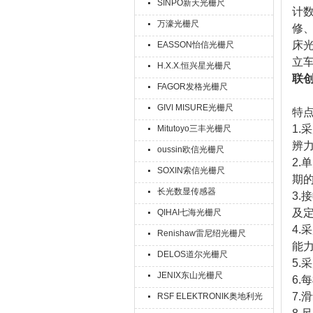
SINPO新天光栅尺
计
万濠光栅尺
修
床
EASSON怡信光栅尺
立
H.X.X.恒兴星光栅尺
联
FAGOR发格光栅尺
GIVI MISURE光栅尺
特
1
Mitutoyo三丰光栅尺
辨
oussin欧信光栅尺
2
SOXIN索信光栅尺
期
长光数显传感器
3
及
QIHAI七海光栅尺
4
Renishaw雷尼绍光栅尺
能
DELOS道尔光栅尺
5.
JENIX东山光栅尺
6
7
RSF ELEKTRONIK奥地利光