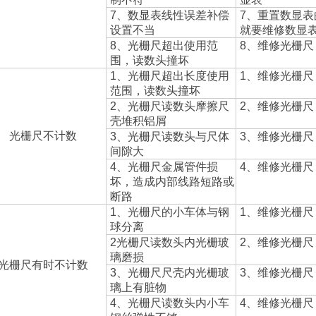
7
、数显表线性误差补偿
7
、重置数显表
设置不当
就要维修数显
8
、光栅尺超出使用范
8
、维修光栅尺
围，读数头撞坏
1
、光栅尺超出长度使用
1
、维修光栅尺
范围，读数头撞坏
2
、光栅尺读数头摩擦尺
2
、维修光栅尺
壳堆积铝屑
光栅尺不计数
3
、光栅尺读数头与尺体
3
、维修光栅尺
间隙大
4
、光栅尺金属管件损
4
、维修光栅尺
坏，造成内部线路短路或
断路
1
、光栅尺的小车体与钢
1
、维修光栅尺
球分离
2
光栅尺读数头内光栅玻
2
、维修光栅尺
璃磨损
光栅尺有时不计数
3
、光栅尺尺壳内光栅玻
3
、维修光栅尺
璃上有脏物
4
、光栅尺读数头内小车
4
、维修光栅尺