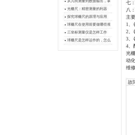
原理、分类与核心功能一次
从几何测量到数据输出，掌
七
讲清
握万濠影像测量仪的六大核
光栅尺：精密测量的利器
八
心能力
探究球栅尺的原理与应用
主要
1
、
球栅尺在使用前要做哪些准
2
、
备工作？
三坐标测量仪是怎样工作
3
、
的，功能有什么优势？
球栅尺是怎样运作的，怎么
4
、
样可以简单的安装它
光栅
动
维
故