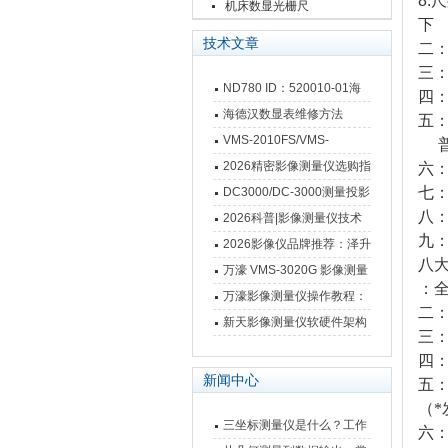
8
栅尺
机床数显光栅尺
下
技术文章
二
三
ND780 ID：520010-01海
四
德汉数显表故障维修内容
海德汉数显表维修方法
五
VMS-2010FS/VMS-
3020FS/VMS-4030FS手动
2026精密影像测量仪选购指
六
影像测量仪技术参数
南 靠谱品牌一站式选型推荐
七
DC3000/DC-3000测量投影
八
仪万濠数据处理器数显表故
2026科普|影像测量仪技术
九
障维修方法
原理、分类及选型应用
2026影像仪品牌推荐：泽升
八
影像测量仪选型指南
万濠 VMS-3020G 影像测量
：
仪技术规格与应用解析
万濠影像测量仪操作教程：
二
从开机到出报告，新手也能
新天影像测量仪软硬件架构
三
快速上手
与测量性能深度剖析
四
新闻中心
五
（*
三坐标测量仪是什么？工作
六