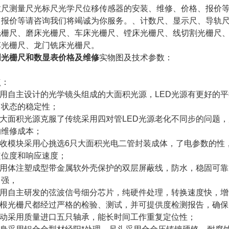
数尺测量尺光标尺光学尺位移传感器的安装、维修、价格、报价
、报价等请咨询我们将竭诚为你服务。、计数尺、显示尺、导轨
光栅尺、磨床光栅尺、车床光栅尺、镗床光栅尺、线切割光栅尺
车光栅尺、龙门铣床光栅尺。
创光栅尺和数显表价格及维修
实物图及技术参数：
点：
.采用自主设计的光学镜头组成的大面积光源，LED光源有更好的
力状态的稳定性；
.单大面积光源克服了传统采用四对管LED光源老化不同步的问题
的维修成本；
.接收模块采用心挑选6只大面积光电二管封装成体，了电参数的
定位度和响应速度；
.采用体注塑成型带金属软外壳保护的双层屏蔽线，防水，稳固可
力强，
采用自主研发的弦波信号细分芯片，纯硬件处理，转换速度快，增量A
.每根光栅尺都经过严格的检验、测试，并可提供度检测报告，确
.滑动采用质量进口五只轴承，能长时间工作重复定位性；