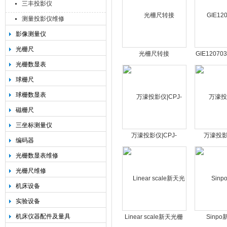
三丰投影仪
测量投影仪维修
影像测量仪
光栅尺
光柵尺转接
GIE1207
光栅数显表
盒|USB302/USB303
器弦波信
球栅尺
球栅数显表
磁栅尺
三坐标测量仪
万濠投影仪|CPJ-
万濠投影仪
编码器
3040AZ
40
光栅数显表维修
光栅尺维修
机床设备
实验设备
机床仪器配件及量具
Linear scale新天光栅
Sinp