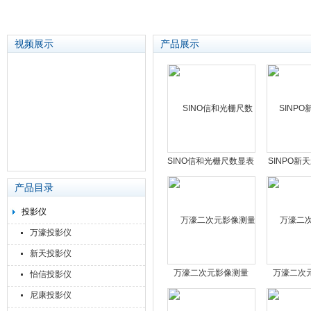
视频展示
产品展示
苏州泽升精密机械仪器有限公司
SINO信和光栅尺数显表
SINPO新
读数头维修
二次元轮廓
产品目录
投影仪
万濠投影仪
新天投影仪
万濠二次元影像测量
万濠二次
怡信投影仪
机|VMS-4030F
仪|VMS
尼康投影仪