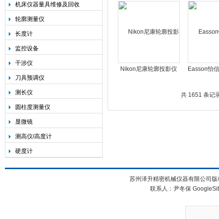
尺|JCXE0.1-DF/DK
尺|JCX
机床仪器量具维修及回收
SC/JCX
轮廓测量仪
长度计
监控设备
干涉仪
Nikon尼康轮廓投影仪
Easson
刀具预调仪
故障维修保养
投影仪刀具
测长仪
共 1651 条记录
圆柱度测量仪
显微镜
测高仪/高度计
硬度计
苏州泽升精密机械仪器有限公司版权所
联系人：尹冬保
GoogleSi