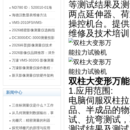
等测试结果及测
ND780 ID：520010-01海
两点延伸器、荷
德汉数显表故障维修内容
海德汉数显表维修方法
操控机台。提供
VMS-2010FS/VMS-
3020FS/VMS-4030FS手动
2026精密影像测量仪选购指
维修及技术培训
影像测量仪技术参数
南 靠谱品牌一站式选型推荐
DC3000/DC-3000测量投影
仪万濠数据处理器数显表故
2026科普|影像测量仪技术
障维修方法
原理、分类及选型应用
2026影像仪品牌推荐：泽升
影像测量仪选型指南
万濠 VMS-3020G 影像测量
仪技术规格与应用解析
万濠影像测量仪操作教程：
从开机到出报告，新手也能
新天影像测量仪软硬件架构
双柱大变形万能
快速上手
与测量性能深度剖析
1.应用范围:
新闻中心
电脑伺服双柱拉
三坐标测量仪是什么？工作
品、半成品的物
原理、分类与核心功能一次
从几何测量到数据输出，掌
试、抗弯测试，
讲清
握万濠影像测量仪的六大核
光栅尺：精密测量的利器
测试结果及测试
心能力
探究球栅尺的原理与应用