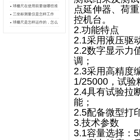
球栅尺在使用前要做哪些准
点延伸器、荷重
备工作？
三坐标测量仪是怎样工作
控机台。
的，功能有什么优势？
球栅尺是怎样运作的，怎么
2.功能特点
样可以简单的安装它
2.1采用液压
2.2数字显示
调；
2.3采用高精
1/25000，
2.4具有试验
能；
2.5配备微型
3.技术参数
3.1容量选择：5