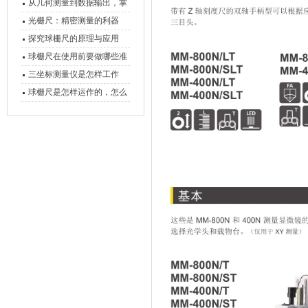
原理、分类与核心功能一次
从几何测量到数据输出，掌
讲清
握万濠影像测量仪的六大核
光栅尺：精密测量的利器
心能力
探究球栅尺的原理与应用
球栅尺在使用前要做哪些准
备工作？
三坐标测量仪是怎样工作
的，功能有什么优势？
球栅尺是怎样运作的，怎么
样可以简单的安装它