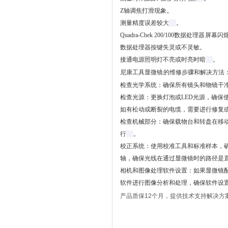
。
Z轴调焦打滑现象
测量精度误差较大
。
Quadra-Chek 200/100数据处理
器
屏幕闪
数据处理器按键失灵或不灵敏
‌。
接通电源照明灯不亮或时亮时暗
。
尼康工具显微
镜
的维修步骤和解决方法
‌
检查光学系统
‌：确保所有镜头和物镜干
检查光源
‌：更换灯泡或LED光源，确
如有松动或断裂的电缆，需要进行修复或
检查机械部分
‌：确保载物台和转盘在
行‌
。
校正系统
‌：使用校准工具和标准样本
轴，确保光线在通过显微镜时的路径是直
相机和图像处理软件设置
‌：如果显微
软件进行图像分析和处理，确保软件设置
产品质保12个月，提供技术支持解决方