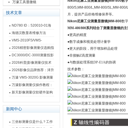
Nikon尼康工业测量显微镜|MM-800
数
万濠工具显微镜
800/S,MM-800/L,MM-800/SL,MM-800
技术文章
月，提供产品价格维修保养等。
Nikon尼康工业测量显微镜|MM-800
数
ND780 ID：520010-01海
MM-400/800系列结合了测量显微镜的
德汉数显表故障维修内容
海德汉数显表维修方法
●
更高的精度
VMS-2010FS/VMS-
●
数字成像和视觉处理计量学
3020FS/VMS-4030FS手动
2026精密影像测量仪选购指
●
更大的阶段，用于增加样品处理
影像测量仪技术参数
南 靠谱品牌一站式选型推荐
DC3000/DC-3000测量投影
●
非接触Z高度测量
仪万濠数据处理器数显表故
●
与数据处理系统DP-E1A的协调
2026科普|影像测量仪技术
技术参数：
障维修方法
原理、分类及选型应用
2026影像仪品牌推荐：泽升
影像测量仪选型指南
万濠 VMS-3020G 影像测量
仪技术规格与应用解析
万濠影像测量仪操作教程：
从开机到出报告，新手也能
新天影像测量仪软硬件架构
快速上手
与测量性能深度剖析
新闻中心
三坐标测量仪是什么？工作