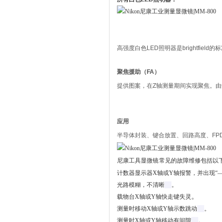
高强度白色LED照明器是brightfi
聚焦援助（FA）
提供图案，在Z轴测量期间实现聚焦。
应用
半导体封装、键合放置、回路高度、FPD
尼康工具显微
镜
常见的故障维修包括以
计数器显示器X轴或Y轴报警，并出现“—
光路模糊，不清晰
。
。
载物台X轴或Y轴快走键失灵
测量时移动X轴或Y轴示数跳动
。
测量时X轴或Y轴移动有间隙
。