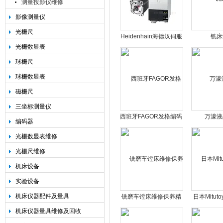
测量投影仪维修
影像测量仪
光栅尺
Heidenhain海德汉伺服
铣床
光栅数显表
驱动器电源模块维修
球栅尺
球栅数显表
磁栅尺
三坐标测量仪
西班牙FAGOR发格编码
万濠液
编码器
器圆光栅维修
表|Ration
光栅数显表维修
据处
光栅尺维修
机床设备
实验设备
机床仪器配件及量具
铣磨车镗床维修保养精
日本Mitut
度校正及销售价格
仪维修价
机床仪器量具维修及回收