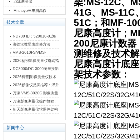
架:MS-12C、M
万濠测高仪
41G、MS-11C
Mitutoyo三丰测高仪
51C；和MF-10
技术文章
尼康高度计；MF-1
ND780 ID：520010-01海
200尼康计数
德汉数显表故障维修内容
海德汉数显表维修方法
测维修及技术解
VMS-2010FS/VMS-
3020FS/VMS-4030FS手动
2026精密影像测量仪选购指
尼康高度计底座|MS
影像测量仪技术参数
南 靠谱品牌一站式选型推荐
DC3000/DC-3000测量投影
架技术参数：
仪万濠数据处理器数显表故
2026科普|影像测量仪技术
障维修方法
原理、分类及选型应用
2026影像仪品牌推荐：泽升
影像测量仪选型指南
万濠 VMS-3020G 影像测量
仪技术规格与应用解析
万濠影像测量仪操作教程：
从开机到出报告，新手也能
新天影像测量仪软硬件架构
快速上手
与测量性能深度剖析
新闻中心