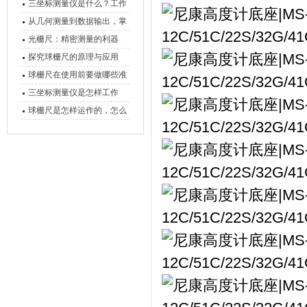
三坐标测量仪是什么？工作
原理、分类与核心功能一次
从几何测量到数据输出，掌
讲清
握万濠影像测量仪的六大核
光栅尺：精密测量的利器
心能力
探究球栅尺的原理与应用
球栅尺在使用前要做哪些准
备工作？
三坐标测量仪是怎样工作
的，功能有什么优势？
球栅尺是怎样运作的，怎么
样可以简单的安装它