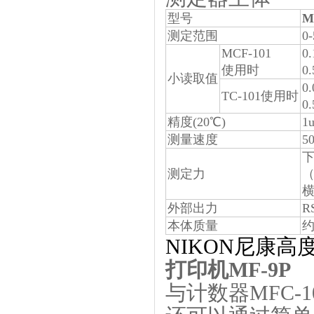
型号
M
测定范围
0
MCF-101
0.
使用时
0
小读取值
0
TC-101使用时
0
精度(20℃)
1
测量速度
5
下
测定力
（
横
外部出力
R
本体质量
约
NIKON尼康高
打印机MF-9P
与计数器MFC-