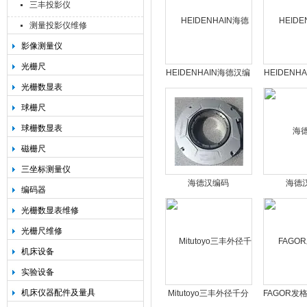
三丰投影仪
测量投影仪维修
影像测量仪
光栅尺
HEIDENHAIN海德汉编
HEIDENH
光栅数显表
码器TTR ERA4800C圆
码器TTR E
光栅
光
球栅尺
球栅数显表
磁栅尺
三坐标测量仪
海德汉编码
海德
编码器
器|RCN8590F
器|RC
光栅数显表维修
ID671069-01圆光栅
ID66759
光栅尺维修
机床设备
实验设备
机床仪器配件及量具
Mitutoyo三丰外径千分
FAGOR发