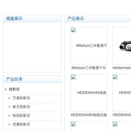
视频展示
产品展示
苏州泽升精密机械仪器有限公司
Mitutoyo三丰数显千分
Heidenh
尺
头|AK E
产品目录
投影仪
万濠投影仪
新天投影仪
HEIDENHAIN海德汉编
HEIDENH
怡信投影仪
码器读数头|AK
码器读数
尼康投影仪
ECA4410
ERA