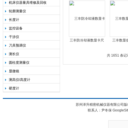
尺M327-25（102-
头|L2AP5
机床仪器量具维修及回收
707）
轮廓测量仪
长度计
监控设备
干涉仪
三丰防冷却液数显卡尺
三丰数显
刀具预调仪
CD-P30P 500-708-20
NTD25-2
测长仪
191
共 1651 条记
圆柱度测量仪
显微镜
测高仪/高度计
硬度计
苏州泽升精密机械仪器有限公司版权所
联系人：尹冬保
GoogleSi