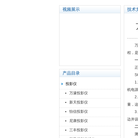
视频展示
技术
苏州泽升精密机械仪器有限公司
万濠
程，
正确
产品目录
SO
1.环
投影仪
机电
万濠投影仪
2.
新天投影仪
量，
怡信投影仪
3.回
边并
尼康投影仪
三丰投影仪
测量