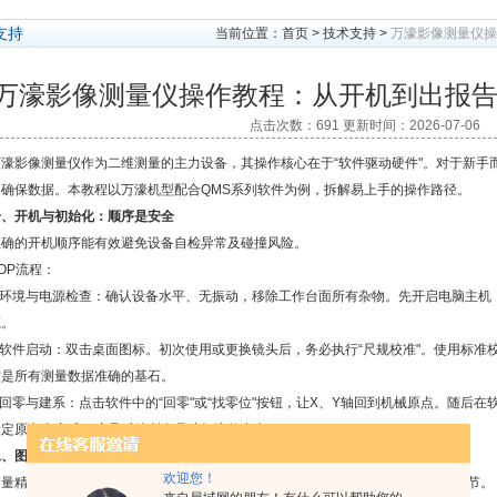
支持
当前位置：
首页
>
技术支持
>
万濠影像测量仪操
万濠影像测量仪操作教程：从开机到出报
点击次数：691 更新时间：2026-07-06
影像测量仪作为二维测量的主力设备，其操作核心在于“软件驱动硬件"。对于新手
是确保数据。本教程以万濠机型配合QMS系列软件为例，拆解易上手的操作路径。
一、开机与初始化：顺序是安全
的开机顺序能有效避免设备自检异常及碰撞风险。
P流程：
境与电源检查：确认设备水平、无振动，移除工作台面所有杂物。先开启电脑主机，待
源。
软件启动：双击桌面图标。初次使用或更换镜头后，务必执行“尺规校准"。使用标准
这是所有测量数据准确的基石。
零与建系：点击软件中的“回零"或“找零位"按钮，让X、Y轴回到机械原点。随后
设定原点来完成，这是后续所有尺寸标注的参考。
二、图像优化：获取清晰轮廓的“黄金法则"
欢迎您！
精度依赖图像质量。新手常犯的错误是过度依赖自动寻边而忽略基础的光源调节。