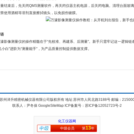
结束后，先关闭QMS测量软件，再关闭仪器主机电源，后关闭电脑。清理台面玻璃
严禁使用酒精等溶剂直接擦拭镜头，以免损伤镀膜。
结语
影像测量仪的操作精髓在于“先校准、再建系、后测量"。新手只需牢记这一逻辑链
机小白"进阶为“测量能手"，为产品质量控制提供数据支撑。
苏州泽升精密机械仪器有限公司版权所有 地址:苏州市人民北路3188号 邮编：21500
联系人：尹冬保
GoogleSiteMap
ICP备案号：
苏ICP备12052723号-2
化工仪器网
13
中级会员
第
年