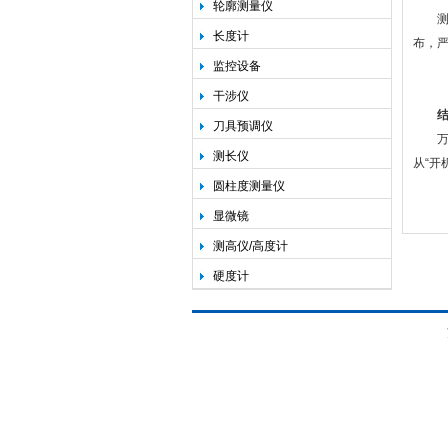
轮廓测量仪
测量
长度计
布，
监控设备
干涉仪
刀具预调仪
万濠
测长仪
从“开
圆柱度测量仪
显微镜
测高仪/高度计
硬度计