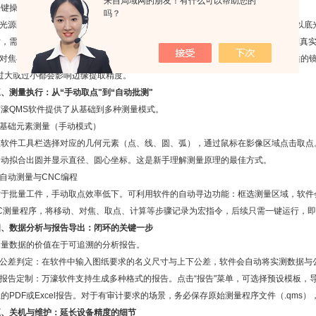
来自局域网的朋友！有什么可以帮助您的
操作步骤：
吗？
光源配比：根据工件特性调整表面光（环形光）与底光。测量外形尺寸时，通常以底
，需开启表面光补光。原则是“宁暗勿曝"，过亮会导致边缘“炸白"，软件无法识别真
对焦与倍率：使用自动对焦功能或手动调节Z轴，使图像达到清晰状态。选择合适的镜头
，过大或过小都会影响边缘提取精度。
、测量执行：从“手动取点"到“自动批测"
QMS软件提供了从基础到多种测量模式。
基础元素测量（手动模式）
件工具栏选择对应的几何元素（点、线、圆、弧），通过鼠标在影像区域点击取点。
自动拟合出圆并显示直径、圆心坐标。这是新手理解测量原理的最佳方式。
自动测量与CNC编程
批量工件，手动取点效率低下。可利用软件的自动寻边功能：框选测量区域，软件
NC测量程序，将移动、对焦、取点、计算等步骤记录为宏指令，后续只需一键运行，
四、数据分析与报告导出：闭环的关键一步
数据的价值在于可追溯的分析报告。
公差判定：在软件中输入图纸要求的名义尺寸与上下公差，软件会自动将实测数据与
报告定制：万濠软件支持生成多种格式的报告。点击“报告"菜单，可选择预设模板，导
的PDF或Excel报告。对于有审计要求的场景，务必保存原始测量程序文件（.qms
五、关机与维护：延长设备精度的细节