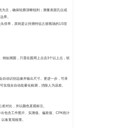
光为主，确保轮廓清晰锐利；测量表面孔位或
实边界。
倍率，原则是让待测特征占据视场的1/3至
例如测圆，只需在圆周上点击3个以上点，软
会自动识别边缘并输出尺寸。更进一步，可录
即可实现全自动批量化检测，消除人为误差。
公差对比，并以颜色直观标注。
出包含工件图片、实测值、偏差值、CPK统计
），以备复现核查。