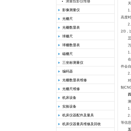
测量投影仪维修
关键
影像测量仪
1.
高度时
光栅尺
2.
光栅数显表
2/3
球栅尺
三
球栅数显表
万濠
1.
磁栅尺
在软
三坐标测量仪
件会
编码器
2.
光栅数显表维修
对于
制C
光栅尺维修
机床设备
测量
实验设备
1.
机床仪器配件及量具
2.
等信息
机床仪器量具维修及回收