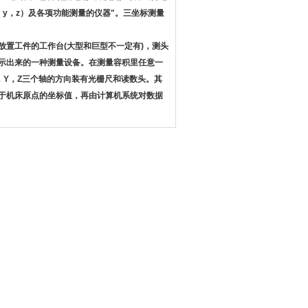
y，z）及各项功能测量的仪器"。三坐标测量
放置工件的工作台(大型和巨型不一定有)，测头
示出来的一种测量设备。在测量容积里任意一
，Y，Z三个轴的方向装有光栅尺和读数头。其
于
机床原点
的坐标值，再由计算机系统对数据