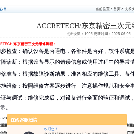
支持
当前位置：
首页
>
技术
ACCRETECH/东京精密三次
点击次数：1095 更新时间：2025-06-05
RETECH/东京精密三次元维修流程：
 初步检查：确认设备是否通电，各部件是否好，软件系统
 故障诊断：根据设备显示的错误信息或使用过程中的异常
 维修准备：根据故障诊断结果，准备相应的维修工具、备
 实施维修：按照维修方案逐步进行，注意操作规范和安全
 验证与调试：维修完成后，对设备进行全面的验证和调试
正常。
标测量仪是指在一个六面体的空间范围内，能够表现几何形状、长度及圆周分度等测量
欢迎您！
三坐标测量仪又可定义“一种具有可作三个方向移动的探测器，可在三个相互垂直的导