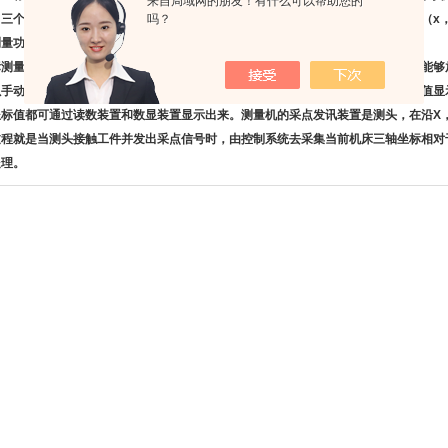
来自局域网的朋友！有什么可以帮助您的
吗？
，三个轴的位移测量系统（如
光栅尺
）经数据处理器或计算机等计算出工件的各点（x，
测量功能应包括尺寸精度、定位精度、几何精度及轮廓精度等。
标测量机就是在三个相互垂直的方向上有导向机构、测长元件、
数显装置
，有一个能够
以手动或机动方式轻快地移动到被测点上，由读数设备和数显装置把被测点的坐标值显
坐标值都可通过读数装置和数显装置显示出来。测量机的采点发讯装置是测头，在沿X
过程就是当测头接触工件并发出采点信号时，由控制系统去采集当前机床三轴坐标相对
处理。