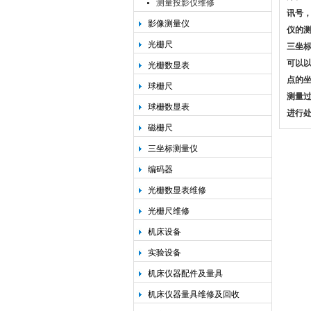
测量投影仪维修
讯号
影像测量仪
仪的
光栅尺
三坐
可以
光栅数显表
点的
球栅尺
测量
球栅数显表
进行
磁栅尺
三坐标测量仪
编码器
光栅数显表维修
光栅尺维修
机床设备
实验设备
机床仪器配件及量具
机床仪器量具维修及回收