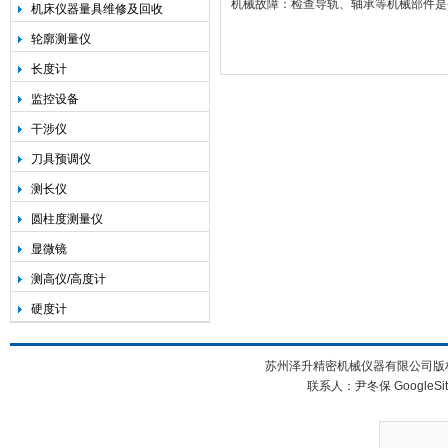
机械故障
‌：检查导轨、轴承等机械部件
机床仪器量具维修及回收
轮廓测量仪
长度计
监控设备
干涉仪
刀具预调仪
测长仪
圆柱度测量仪
显微镜
测高仪/高度计
硬度计
苏州泽升精密机械仪器有限公司版权所
联系人：尹冬保
GoogleSi