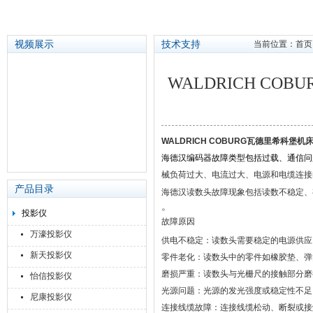
视频展示
技术支持
当前位置：
首页
WALDRICH C
苏州泽升精密机械仪器有限公司
WALDRICH COBURG瓦德里希科
海德汉编码
器
故障类型包括过载、通信问
械负荷过大、电流过大、电源和电缆连接
产品目录
海德汉读数
头
故障现象包括读数不稳定、
。
投影仪
故障原因
万濠投影仪
供电不稳定
‌：读数头需要稳定的电源供
新天投影仪
零件老化
‌：读数头中的零件如橡胶垫、
磨损严重
‌：读数头与光栅尺的接触部分
怡信投影仪
光源问题
‌：光源的发光强度或稳定性不足
尼康投影仪
连接线缆故障
‌：连接线缆松动、断裂或接