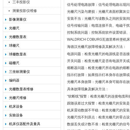
三丰投影仪
信号处理电路故障
‌：信号处理电路出现
测量投影仪维修
光栅尺污染与磨损
‌：光栅尺表面积聚灰
安装不当
‌：光栅尺与读数头之间的安装
影像测量仪
信号传输问题
‌：电缆连接不良、电磁干
光栅尺
控制系统问题
‌：控制系统软件设置错误
光栅数显表
WALDRICH COBURG瓦德里希科
球栅尺
海德汉光栅
尺
故障维修及其解决方法
‌：
电源问题
‌：检查光栅尺的电源线是否连
球栅数显表
开关问题
‌：检查光栅尺是否有电源开关
磁栅尺
熔断器问题
‌：检查光栅尺所在电路的熔
三坐标测量仪
指示灯故障
‌：如果指示灯本身存在故障或
编码器
光栅尺本身故障
‌：光栅尺本身可能存在
光栅数显表维修
具体故障现象及解决方法
‌：
“软断线"报警
‌：检查光栅尺的连接电缆和
光栅尺维修
跟随误差过大报警
‌：检查光栅尺的安装
机床设备
机床震动数据不平稳
‌：检查光栅尺的安
实验设备
光栅尺找不到原点
‌：检查光栅尺的零点
机床仪器配件及量具
数据丢失或计数不准
‌：检查光栅尺的信