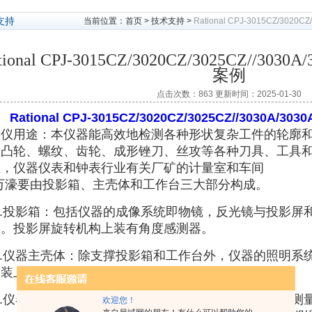
支持
当前位置：
首页
>
技术支持
>
Rational CPJ-3015CZ/302
tional CPJ-3015CZ/3020CZ/3025CZ//
案例
点击次数：863 更新时间：2025-01-30
Rational CPJ-3015CZ/3020CZ/3025CZ//3030
影仪
用途：本仪器能高效地检测各种形状复杂工件的轮廓和
、
凸轮
、螺纹、齿轮、成形
锉刀
、丝攻等各种刀具、工具
业，仪器仪表和钟表行业有关厂矿的计量室和车间
万濠要由投影箱、主壳体和工作台三大部分构成。
1.投影箱：包括仪器的成像系统即物镜，反光镜与投影屏和
箱。投影屏旋转机构上装有角度感测器。
2.仪器主壳体：除支撑投影箱和工作台外，仪器的照明系统
均装上面。
3.仪器工作台：包括从(X轴)、横（Y轴）向运动（座标
欢迎您！