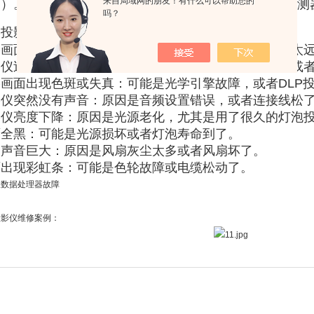
来自局域网的朋友！有什么可以帮助您的
）。X轴与Y轴配有解析度为0.001mm的光栅线位移感
吗？
学投影仪常见的故障维修内容
：
影画面模糊不清
‌：可能是镜头脏了，或者投影仪离屏幕太
影仪过热自动关机
‌：原因是散热不好，可能是风扇堵了或
影画面出现色斑或失真
‌：可能是光学引擎故障，或者DLP
影仪突然没有声音
‌：原因是音频设置错误，或者连接线松
影仪亮度下降
‌：原因是光源老化，尤其是用了很久的灯泡
面全黑
‌：可能是光源损坏或者灯泡寿命到了。
动声音巨大
‌：原因是风扇灰尘太多或者风扇坏了。
面出现彩虹条
‌：可能是色轮故障或电缆松动了。
仪数据处理器故障
投影仪维修案例：