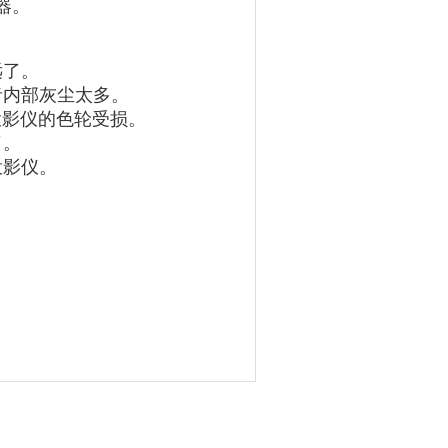
测器。
远了。
者内部灰尘太多。
投影仪的色轮受损。
了。
投影仪。