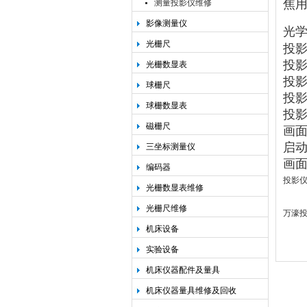
焦用
测量投影仪维修
影像测量仪
光
光栅尺
投
投
光栅数显表
投
球栅尺
投
球栅数显表
投
磁栅尺
画
启
三坐标测量仪
画
编码器
投影
光栅数显表维修
光栅尺维修
万濠
机床设备
实验设备
机床仪器配件及量具
机床仪器量具维修及回收