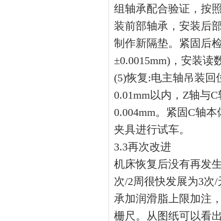
组轴承配合验证，按
装前部轴承，安装后
制作新隔垫。紧固后检
±0.0015mm)，安
(5)恢复:电主轴吊
0.01mm以内，Z轴与
0.004mm。紧固
夹具进行试车。
3.3再次改进
机床恢复后没有再发生
次/2周很快发展为3
承加润滑脂上限加注
栅尺。从图纸可以看