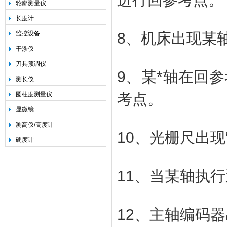
轮廓测量仪
长度计
监控设备
8、机床出现某
干涉仪
刀具预调仪
9、某*轴在回
测长仪
圆柱度测量仪
考点。
显微镜
测高仪/高度计
10、光栅尺出现“
硬度计
11、当某轴执行
12、主轴编码