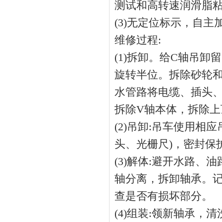
测试和高转速润滑脂粘
(3)无定位标示，自
维修过程:
(1)拆卸。给C轴吊
旋转半位。拆除砂轮
水管路将电缆、插头
拆除V轴本体，拆除上
(2)吊卸:吊车使用
头、光栅尺)，密封保
(3)解体:避开水路
轴分离，拆卸轴承。
查是否有损坏部分。
(4)组装:领新轴承