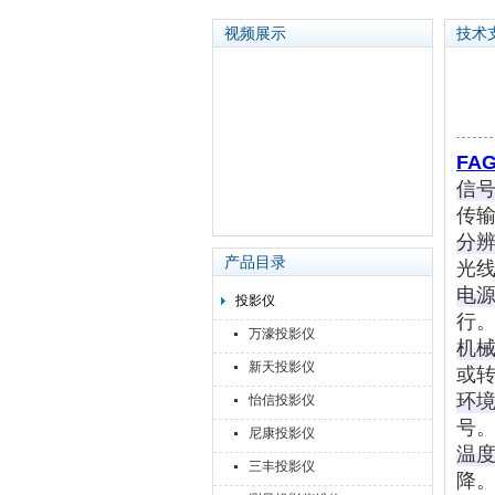
视频展示
技术
苏州泽升精密机械仪器有限公司
FA
信
传输
分
产品目录
光线
电
投影仪
行‌
万濠投影仪
机
新天投影仪
或转
环
怡信投影仪
号
尼康投影仪
温
三丰投影仪
降‌