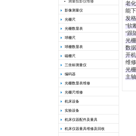
测量投影仪维修
老
能下
影像测量仪
发
光栅尺
“软
光栅数显表
“跟
球栅尺
光
球栅数显表
数
开
磁栅尺
维
三坐标测量仪
光栅
编码器
主
光栅数显表维修
光栅尺维修
机床设备
实验设备
机床仪器配件及量具
机床仪器量具维修及回收