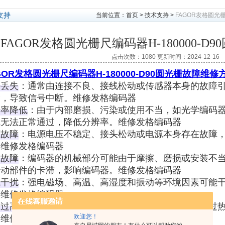
支持
当前位置：
首页
>
技术支持
>
FAGOR发格圆光栅
FAGOR发格圆光栅尺编码器H-180000-
点击次数：1080 更新时间：2024-12-16
GOR发格圆光栅尺编码器H-180000-D90圆光栅故障维修
号丢失
‌：通常由连接不良、接线松动或传感器本身的故障
，导致信号中断‌。维修发格编码器
辨率降低
‌：由于内部磨损、污染或使用不当，如光学编码
无法正常通过，降低分辨率‌。维修发格编码器
源故障
‌：电源电压不稳定、接头松动或电源本身存在故障
。维修发格编码器
械故障
‌：编码器的机械部分可能由于摩擦、磨损或安装不
动部件的卡滞，影响编码器‌。维修发格编码器
境干扰
‌：强电磁场、高温、高湿度和振动等环境因素可能
。维修发格编码器
度过高
‌：编码器长时间处于高温环境下，内部组件可能过
欢迎您！
。维修发格编码器