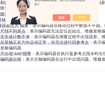
来自局域网的朋友！有什么可以帮助您的
化和磨损
‌：随着使用时间的增加，内部元件如电路板、电
吗？
降失效‌。维修发格编码器
格圆光栅故障现象包括
‌：
断线"报警
‌：表示编码器信号中断‌。维修发格编码器
随误差过大"报警
‌：表示编码器在移动过程中数据不平稳‌
栅尺找不到原点
‌：表示编码器无法定位起始点‌。维修发格
据丢失或计数不准
‌：表示编码器在测量过程中出现误差‌。
机后某轴正反方向运动正常，但无法进行回参考点
‌：表示
修发格编码器
尺出现“445"报警
‌：表示编码器在执行返参考点指令时出
轴编码器出错
‌：表示主轴编码器在运行中出现问题‌。维修