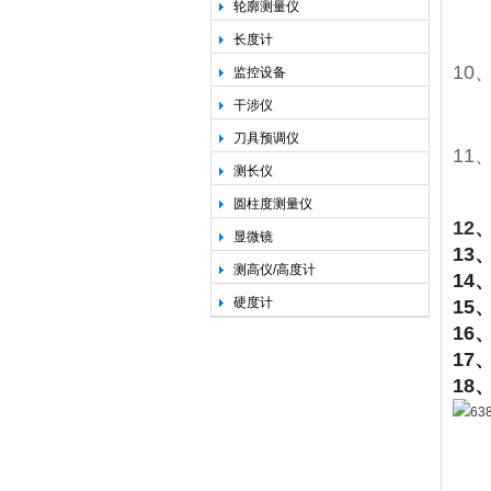
轮廓测量仪
长度计
10
监控设备
干涉仪
刀具预调仪
11
测长仪
圆柱度测量仪
12
显微镜
13
测高仪/高度计
14
硬度计
15
16
17
18