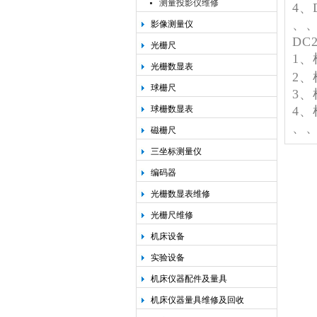
测量投影仪维修
4、
、
影像测量仪
DC
光栅尺
1
光栅数显表
2
球栅尺
3
球栅数显表
4、
、
磁栅尺
三坐标测量仪
编码器
光栅数显表维修
光栅尺维修
机床设备
实验设备
机床仪器配件及量具
机床仪器量具维修及回收