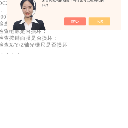
来自局域网的朋友！有什么可以帮助您的
DC200数显表数字闪烁，后几位数字乱跳；
吗？
、、、、、
200万濠工具显微镜数显表数据处理器维修方法：
、检查电源输入是否是
DC12V；
、检查电源是否损坏；
、检查按键面膜是否损坏；
检查X/Y/Z轴光栅尺是否损坏
、、、、、