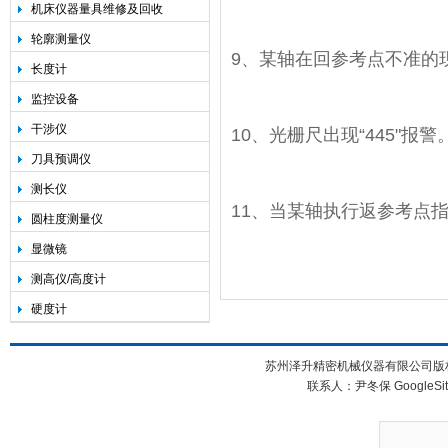
机床仪器量具维修及回收
轮廓测量仪
9、某轴在回参考点不准的
长度计
监控设备
干涉仪
10、光栅尺出现“445"报警
刀具预调仪
测长仪
11、当某轴执行返参考点指
圆柱度测量仪
显微镜
测高仪/高度计
硬度计
苏州泽升精密机械仪器有限公司版权所
联系人：尹冬保
GoogleSi