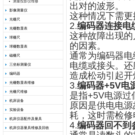
测量投影仪维修
出对的波形。
影像测量仪
这种情况下需更
光栅尺
2.
编码器连接电
光栅数显表
这种故障出现的
球栅尺
的因素。
球栅数显表
通常为编码器电
磁栅尺
电缆或接头。还
三坐标测量仪
造成松动引起开
编码器
光栅数显表维修
3.
编码器+5V电
光栅尺维修
是指+5V电源过
机床设备
原因是供电电源
实验设备
耗，这时需检修
机床仪器配件及量具
4.
编码器回不到
机床仪器量具维修及回收