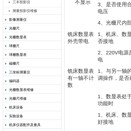
不显示
三丰投影仪
3
、是否使用
电压
测量投影仪维修
影像测量仪
4
、光栅尺内
光栅尺
铣床数显表
1
、机床、数
光栅数显表
外壳带电
否接地
球栅尺
2
、
220V
电源
球栅数显表
电
磁栅尺
铣床数显表
1
、与另一轴
三坐标测量仪
有一轴不计
调操作，是否
编码器
数
光栅数显表维修
1
、数显表处
光栅尺维修
功能时
机床设备
1
、机床、数
实验设备
好接地
机床仪器配件及量具