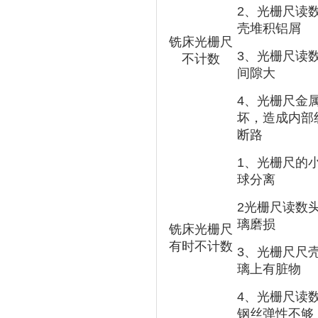
2
、光栅尺读
壳堆积铝屑
铣床光栅尺
3
、光栅尺读
不计数
间隙大
4
、光栅尺金
坏，造成内部
断路
1
、光栅尺的
球分离
2
光栅尺读数
璃磨损
铣床光栅尺
有时不计数
3
、光栅尺尺
璃上有脏物
4
、光栅尺读
钢丝弹性不够