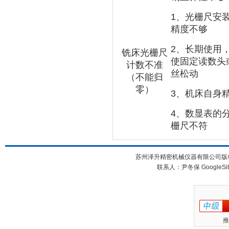
1
、光栅尺安
精度不够
2
、长期使用
铣床光栅尺
使固定读数头
计数不准
丝松动
（不能归
零）
3
、机床自身
4
、数显表的
栅尺不符
苏州泽升精密机械仪器有限公司版权所
联系人：尹冬保
GoogleSi
推