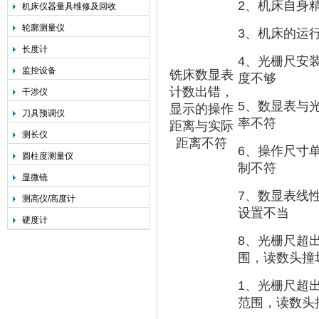
2
、机床自身
机床仪器量具维修及回收
轮廓测量仪
3
、机床的运
长度计
4
、光栅尺安
监控设备
铣床数显表
度不够
计数出错，
干涉仪
5
、数显表与
显示的操作
刀具预调仪
率不符
距离与实际
测长仪
距离不符
6
、操作尺寸
圆柱度测量仪
制不符
显微镜
7
、数显表线
测高仪/高度计
设置不当
硬度计
8
、光栅尺超
围，读数头撞
1
、光栅尺超
范围，读数头