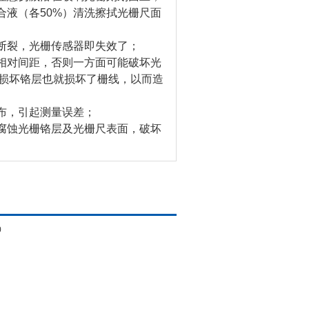
液（各50%）清洗擦拭光栅尺面
断裂，光栅传感器即失效了；
相对间距，否则一方面可能破坏光
损坏铬层也就损坏了栅线，以而造
布，引起测量误差；
腐蚀光栅铬层及光栅尺表面，破坏
0