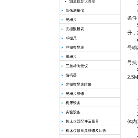
测量投影仪维修
3.
4.
影像测量仪
条件
光栅尺
5.
光栅数显表
升，
球栅尺
6.
号输
球栅数显表
7.
磁栅尺
号抗
三坐标测量仪
8.
编码器
2.5
光栅数显表维修
光栅尺维修
信
机床设备
1.
实验设备
2.
体内
机床仪器配件及量具
3.
机床仪器量具维修及回收
4.