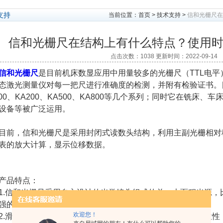
支持
当前位置：
首页
>
技术支持
>
信和光栅尺在
信和光栅尺在结构上有什么特点？使用
点击次数：1038 更新时间：2022-09-14
信和光栅尺
是目前机床数显应用中用量较多的光栅尺（TTL电
态激光测量仪对每一把尺进行准确度的检测，并附有检验证书。目
600、KA200、KA500、KA800等几个系列；同时它在铣床
C设备等被广泛运用。
，信和光栅尺是采用封闭式读数头结构，利用主副光栅相对
表的放大计算，显示位移数据。
品特点：
信和光栅尺采用自主设计的光学镜头组成的单一大面积光源，比
强的均匀性，从而确保高分辨力状态的稳定性；
欢迎您！
滑动采用高质量进口五只轴承，能保证长时间工作重复定位性