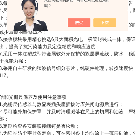
来自局域网的朋友！有什么可以帮助您的
每根光栅尺都经过严格的检验、测试，并可提供精度检测报告
吗？
尺身采用铝合金型材经阳极处理，尺头采用合金压铸镀硬铬，
下；
单一大面积光源克服了传统采用四对管LED光源老化不同步的
减少后期的维修成本；
接收模块采用精心挑选6只大面积光电二极管封装成一体，保
出，提高了抗污染能力及定位精度和响应速度；
采用一体注塑成型带金属软外壳保护的双层屏蔽线，防水，稳
干扰能力强；
采用自主研发的弦波信号细分芯片，纯硬件处理，转换速度快，
MHZ。
和光栅尺保养及使用注意事项：
光栅尺传感器与数显表插头座插拔时应关闭电源后进行；
尽可能外加保护罩，并及时清理溅落在尺上的切屑和油液，严
部；
定期检查各安装联接螺钉是否松动；
为延长防尘密封条寿命，可在密封条上均匀涂上一薄层硅油，