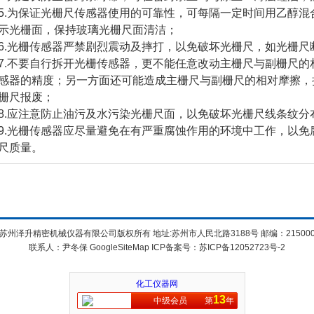
为保证光栅尺传感器使用的可靠性，可每隔一定时间用乙醇混合
示光栅面，保持玻璃光栅尺面清洁；
光栅传感器严禁剧烈震动及摔打，以免破坏光栅尺，如光栅尺
不要自行拆开光栅传感器，更不能任意改动主栅尺与副栅尺的
感器的精度；另一方面还可能造成主栅尺与副栅尺的相对摩擦，
栅尺报废；
应注意防止油污及水污染光栅尺面，以免破坏光栅尺线条纹分
光栅传感器应尽量避免在有严重腐蚀作用的环境中工作，以免
尺质量。
苏州泽升精密机械仪器有限公司版权所有 地址:苏州市人民北路3188号 邮编：21500
联系人：尹冬保
GoogleSiteMap
ICP备案号：
苏ICP备12052723号-2
化工仪器网
13
中级会员
第
年