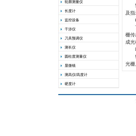
轮廓测量仪
5.
长度计
及指
6.
监控设备
7.
干涉仪
栅传
刀具预调仪
成光
测长仪
8.
9.
圆柱度测量仪
光栅
显微镜
测高仪/高度计
硬度计