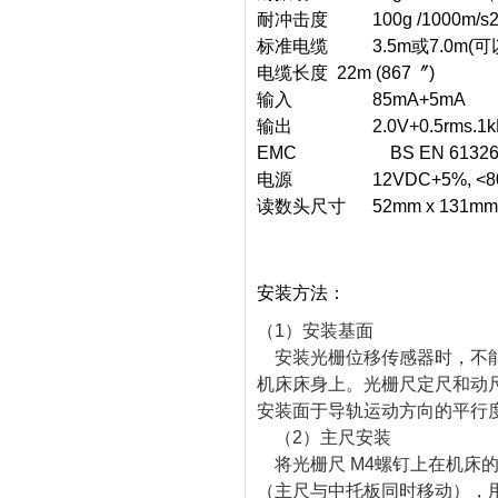
耐冲击度 100g /1000m/s
标准电缆 3.5m或7.0m(可
电缆长度 22m (867〞)
输入 85mA+5mA
输出 2.0V+0.5rms.1kHz
EMC BS EN 6132
电源 12VDC+5%, <80mA(
读数头尺寸 52mm x 131mm x 
安装方法：
（1）安装基面
安装光栅位移传感器时，不能
机床床身上。光栅尺定尺和动
安装面于导轨运动方向的平行度
（2）主尺安装
将光栅尺 M4螺钉上在机床
（主尺与中托板同时移动），