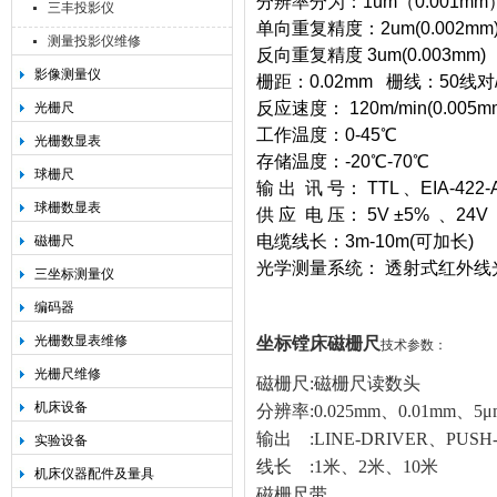
分辨率分为：1um（0.001mm）
三丰投影仪
单向重复精度：2um(0.002mm
测量投影仪维修
反向重复精度 3um(0.003mm)
影像测量仪
栅距：0.02mm 栅线：50线对
反应速度： 120m/min(0.005mm
光栅尺
工作温度：0-45℃
光栅数显表
存储温度：-20℃-70℃
球栅尺
输 出 讯 号： TTL 、EIA-422-
球栅数显表
供 应 电 压： 5V ±5% 、24V
电缆线长：3m-10m(可加长)
磁栅尺
光学测量系统： 透射式红外线
三坐标测量仪
编码器
光栅数显表维修
坐标镗床
磁栅尺
技术参数：
光栅尺维修
磁栅尺:磁栅尺读数头
机床设备
分辨率:0.025mm、0.01mm、5
输出 :LINE-DRIVER、PUSH
实验设备
线长 :1米、2米、10米
机床仪器配件及量具
磁栅尺带