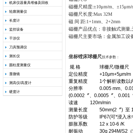
机床仪器量具维修及回收
磁栅尺精度:±10μm/m、±15μm/
轮廓测量仪
磁栅尺长度:Max 32M
长度计
磁 间 距:1+1mm、2+2mm
磁栅产品优点：
非接触式测量
监控设备
磁栅尺主要市场：
金属加工设
干涉仪
刀具预调仪
测长仪
坐标镗床
球栅尺
技术参数：
圆柱度测量仪
规 格 球栅尺/微栅尺
定位精度 +10μm+5μm/m （+
显微镜
重复精度 1个解析读数以
测高仪/高度计
分辨率 0.005 mm、0.01 m
硬度计
(0.0002〞、0.0005〞、0.001
读速 120m/min
测量长度 50mm(2〞) 至 1
防护等级 IP67(可*浸入水中)
膨胀系数 12 x 10-6 /K
耐振动 30g 294M/S2（55