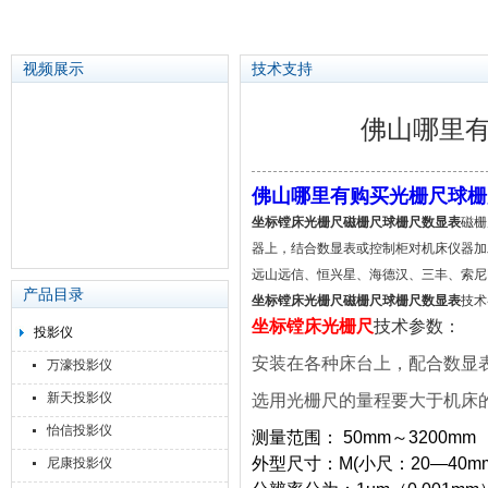
视频展示
技术支持
佛山哪里
苏州泽升精密机械仪器有限公司
佛山哪里有购买光栅尺球栅
坐标镗床光栅尺磁栅尺球栅尺数显表
磁栅
器上，结合数显表或控制柜对机床仪器加工
远山远信、恒兴星、海德汉、三丰、索尼Ma
产品目录
坐标镗床光栅尺磁栅尺球栅尺数显表
技术
坐标镗床
光栅尺
技术参数：
投影仪
安装在各种床台上，配合数显
万濠投影仪
新天投影仪
选用光栅尺的量程要大于机床
怡信投影仪
测量范围： 50mm～3200mm
外型尺寸：M(小尺：20—40mm
尼康投影仪