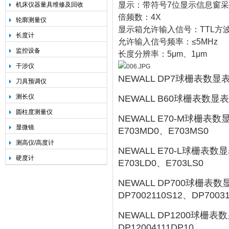
显示：带符号7位显示信息窗采
机床仪器量具维修及回收
倍频数：4X
轮廓测量仪
显示箱允许输入信号：TTL方
长度计
允许输入信号频率：≤5MHz
监控设备
长度分辨率：5μm、1μm
干涉仪
NEWALL DP7球栅表数显表
刀具预调仪
测长仪
NEWALL B60球栅表数显表
圆柱度测量仪
NEWALL E70-M球栅表
显微镜
E703MD0、E703MS0
测高仪/高度计
NEWALL E70-L球栅表
硬度计
E703LD0、E703LS0
NEWALL DP700球栅表
DP7002110S12、DP70031
NEWALL DP1200球栅
DP12004111DP10