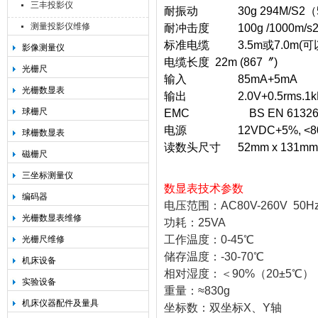
三丰投影仪
耐振动 30g 294M/S2（55
测量投影仪维修
耐冲击度 100g /1000m/s
标准电缆 3.5m或7.0m(可
影像测量仪
电缆长度 22m (867〞)
光栅尺
输入 85mA+5mA
光栅数显表
输出 2.0V+0.5rms.1kHz
球栅尺
EMC BS EN 6132
电源 12VDC+5%, <80mA(
球栅数显表
读数头尺寸 52mm x 131mm x 
磁栅尺
三坐标测量仪
数显表技术参数
编码器
电压范围：AC80V-260V 50Hz
光栅数显表维修
功耗：25VA
工作温度：0-45℃
光栅尺维修
储存温度：-30-70℃
机床设备
相对湿度：＜90%（20±5℃）
实验设备
重量：≈830g
机床仪器配件及量具
坐标数：双坐标X、Y轴