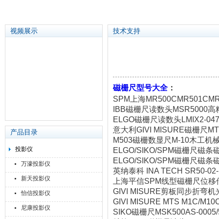
视频展示
技术支持
苏州泽升精密机械仪器有限公司
磁栅尺型号大全
：
SPM上海MR500CMR501C
IBB磁栅尺读数头MSR500
ELGO磁栅尺读数头LMIX2-047-05
意大利GIVI MISURE磁栅尺
产品目录
M503磁栅数显尺M-10木工机
投影仪
ELGO/SIKO/SPM磁栅尺磁条磁
ELGO/SIKO/SPM磁栅尺磁条磁带
万濠投影仪
英纳泰科 INA TECH SR50-0
新天投影仪
上海平信SPM线型磁栅尺位移传感器XC
GIVI MISURE剪板同步折弯机光
怡信投影仪
GIVI MISURE MTS M1C/M
尼康投影仪
SIKO磁栅尺MSK500AS-0005/