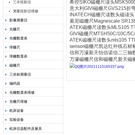
希控SIKO磁栅尺读头MSK5000-0
三丰投影仪
意大利GIVI磁栅尺GVS215折弯机
测量投影仪维修
INATECH磁栅尺读数头磁读头英纳
影像测量仪
索尼磁栅尺Magnescale SR138-0
ATEK磁栅尺读数头MLS105 TTL
光栅尺
GIVI磁栅尺MTSH50C/10C/5
光栅数显表
ATEK磁栅尺读数头mls105 TTL6
sensor磁栅尺凯达红外线石材桥切机
球栅尺
信和万濠新天怡信诺信二三轴
球栅数显表
万濠磁栅尺信和磁栅尺新天磁
磁栅尺
三坐标测量仪
编码器
光栅数显表维修
光栅尺维修
机床设备
实验设备
机床仪器配件及量具