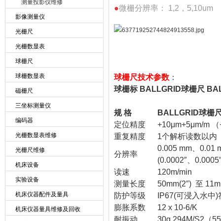
测量投影仪维修
●
微栅分辨率： 1,2，5,10um
影像测量仪
光栅尺
光栅数显表
球栅尺
球栅数显表
球栅尺技术参数
：
球栅标 BALLGRID球栅尺 B
磁栅尺
三坐标测量仪
规 格
BALLGRID球栅
编码器
定位精度
+10μm+5μm/m （+
光栅数显表维修
重复精度
1个解析读数以内
0.005 mm、0.01
光栅尺维修
分辨率
(0.0002″、0.0005
机床设备
读速
120m/min
实验设备
测量长度
50mm(2″) 至 1
机床仪器配件及量具
防护等级
IP67(可浸入水中)
膨胀系数
12 x 10-6/K
机床仪器量具维修及回收
耐振动
30g 294M/S2（5