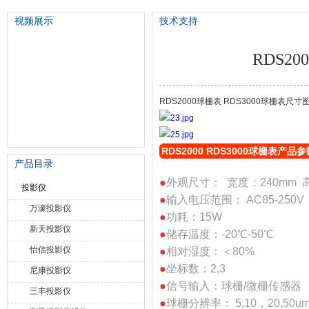
视频展示
技术支持
RDS2
苏州泽升精密机械仪器有限公司
RDS2000球栅表 RDS3000球栅表尺寸
RDS2000 RDS3000球栅表产品参
产品目录
●
外观尺寸： 宽度：240mm 
投影仪
●
输入电压范围： AC85-250V 
万濠投影仪
●
功耗：15W
新天投影仪
●
储存温度：-20℃-50℃
怡信投影仪
●
相对湿度：＜80%
●
坐标数：2,3
尼康投影仪
●
信号输入：球栅/微栅传感器
三丰投影仪
●
球栅分辨率： 5,10，20,50u