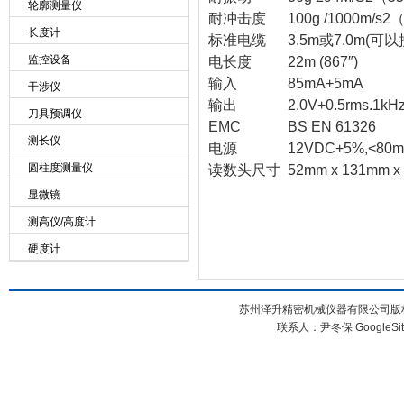
轮廓测量仪
耐冲击度
100g /1000m/s2
长度计
标准电缆
3.5m或7.0m(可以
监控设备
电长度
22m (867″)
输入
85mA+5mA
干涉仪
输出
2.0V+0.5rms.1
刀具预调仪
EMC
BS EN 61326
测长仪
电源
12VDC+5%,<80mA(
圆柱度测量仪
读数头尺寸
52mm x 131mm x 
显微镜
测高仪/高度计
硬度计
苏州泽升精密机械仪器有限公司版权所
联系人：尹冬保
GoogleSi