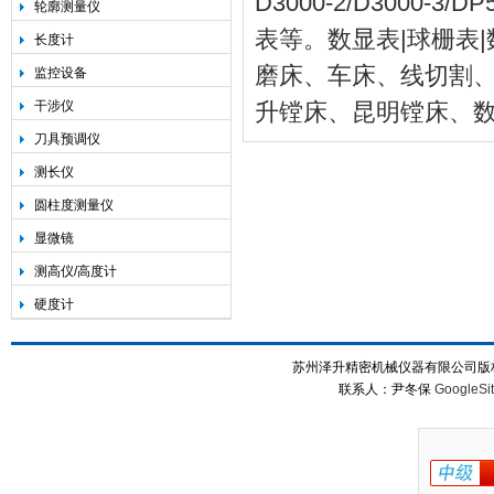
D3000-2/D3000-3/
轮廓测量仪
表等。数显表|球栅表
长度计
磨床、车床、线切割
监控设备
干涉仪
升镗床、昆明镗床、
刀具预调仪
测长仪
圆柱度测量仪
显微镜
测高仪/高度计
硬度计
苏州泽升精密机械仪器有限公司版权所
联系人：尹冬保
GoogleSi