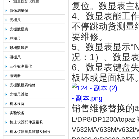
测量投影仪维修
复位。数显表主
影像测量仪
4、数显表能工
光栅尺
不停跳动货测量
光栅数显表
要维修。
球栅尺
5、数显表显示“NO
球栅数显表
况：1）、数显
磁栅尺
6、数显表键盘
三坐标测量仪
板坏或是面板坏
编码器
光栅数显表维修
光栅尺维修
机床设备
销售维修替换的
型
实验设备
L/DP8/DP1200/top
机床仪器配件及量具
V632M/V633M/v632l
机床仪器量具维修及回收